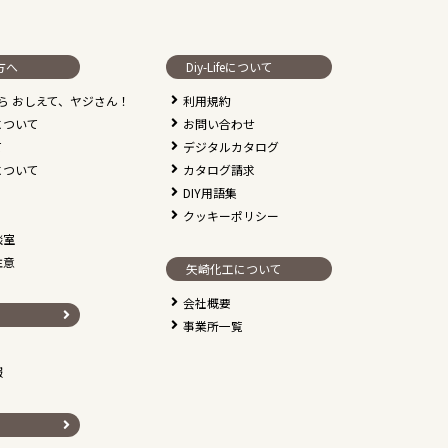
方へ
Diy-Lifeについて
なら おしえて、ヤジさん！
利用規約
について
お問い合わせ
て
デジタルカタログ
について
カタログ請求
DIY用語集
クッキーポリシー
談室
注意
矢崎化工について
会社概要
事業所一覧
報