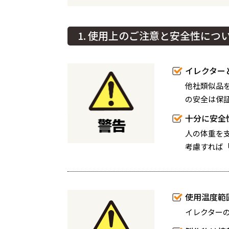
1. 使用上のご注意と安全性につ
イレクター
他社類似品
の安全は保
十分に安全
人の体重を
考慮すれば
使用温度範
イレクター