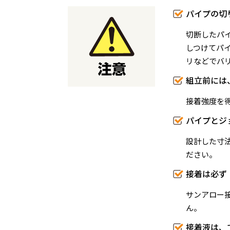
パイプの切
切断したパ
しつけてパ
リなどでバ
組立前には
接着強度を
パイプとジ
設計した寸
ださい。
接着は必ず
サンアロー
ん。
接着液は、