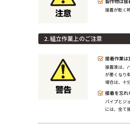
製作物は接
接着が乾く
2. 組立作業上のご注意
接着作業は
接着液は、
が悪くなり
場合は、十
接着を忘れ
パイプとジ
には、全て