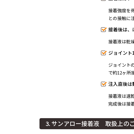
接着強度を
との接触に
接着後は、
接着液は乾
ジョイント
ジョイントの
で約12ヶ所
注入直後は
接着液は速
完成後は接
3. サンアロー接着液 取扱上の