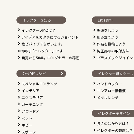
イレクターを知る
Let's DIY！
イレクターDIYとは？
準備をしよう
アイデアをカタチにするジョイント
組み立てよう
塩ビパイプ？ちがいます。
作品を投稿しよう
DIY素材「イレクター」です
純正部品の取付方法
発売から50年。ロングセラーの秘密
プラスチックジョイン
公式DIYレシピ
イレクター組立ツール
スペシャルコンテンツ
ハンドカッター
インテリア
サンアロー接着液
エクステリア
メタルレンチ
ガーデニング
アウトドア
イレクターデザイン
ペット
長さのはかり方は？
ホビー
イレクターの強度は？
スポーツ