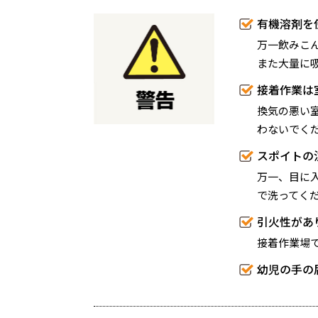
有機溶剤を
万一飲みこ
また大量に
接着作業は
換気の悪い
わないでく
スポイトの
万一、目に
で洗ってく
引火性があ
接着作業場
幼児の手の