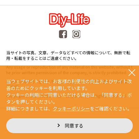
当サイトの写真、文章、データなどすべての情報について、無断で転
用・転載をすることはご遠慮ください。
Any usage or reproduction of any material on this website, without t
he prior written permission of the company, is strictly prohibited.
当ウェブサイトでは、お客様の利便性の向上およびサイト改
未經本公司許可、任何人不得擅自使用或複製本網站的圖片、文章或任
何内容。
善のためにクッキーを利用しています。
クッキーの利用にご同意いただける場合は、「同意する」ボ
Copyright © 2015 Yazaki Kako Corporation. All Rights Reserved.
タンを押してください。
詳細につきましては、
クッキーポリシー
をご確認ください。
同意する