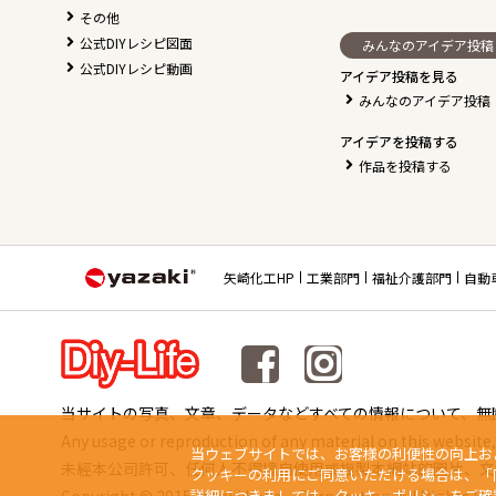
その他
公式DIYレシピ図面
みんなのアイデア投稿
公式DIYレシピ動画
アイデア投稿を見る
みんなのアイデア投稿
アイデアを投稿する
作品を投稿する
矢崎化工HP
工業部門
福祉介護部門
自動
当サイトの写真、文章、データなどすべての情報について、無
Any usage or reproduction of any material on this website, 
当ウェブサイトでは、お客様の利便性の向上お
未經本公司許可、任何人不得擅自使用或複製本網站的圖片、文
クッキーの利用にご同意いただける場合は、「
詳細につきましては、
クッキーポリシー
をご確