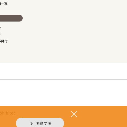
画一覧
録
ン
再発行
ohibited.
同意する