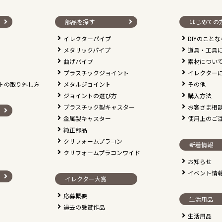
部品を探す
はじめての
イレクターパイプ
DIYのこと
メタリックパイプ
道具・工具
曲げパイプ
素材につい
プラスチックジョイント
イレクター
トの取り外し方
メタルジョイント
その他
ジョイントの選び方
購入方法
プラスチック製キャスター
お客さま相
金属製キャスター
使用上のご
純正部品
クリフォームプラコン
新着情報
クリフォームプラコンワイド
お知らせ
イベント情
イレクター大賞
応募概要
生活用品
過去の受賞作品
生活用品