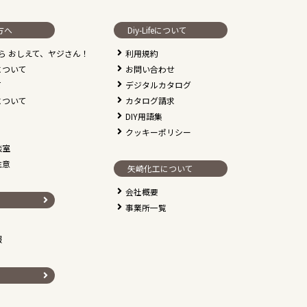
方へ
Diy-Lifeについて
なら おしえて、ヤジさん！
利用規約
について
お問い合わせ
て
デジタルカタログ
について
カタログ請求
DIY用語集
クッキーポリシー
談室
注意
矢崎化工について
会社概要
事業所一覧
報