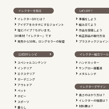
イレクターを知る
Let's DIY！
イレクターDIYとは？
準備をしよう
アイデアをカタチにするジョイント
組み立てよう
塩ビパイプ？ちがいます。
作品を投稿しよう
DIY素材「イレクター」です
純正部品の取付方法
発売から50年。ロングセラーの秘密
プラスチックジョイン
公式DIYレシピ
イレクター組立ツール
スペシャルコンテンツ
ハンドカッター
インテリア
サンアロー接着液
エクステリア
メタルレンチ
ガーデニング
アウトドア
イレクターデザイン
ペット
長さのはかり方は？
ホビー
イレクターの強度は？
スポーツ
材料費は？
暮らし