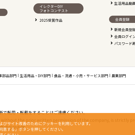
生活用品動
イレクターDIY
フォトコンテスト
会員登録
2025受賞作品
新規会員登
会員ログイ
パスワード
車部品部門
生活用品・DIY部門
食品・流通・小売・サービス部門
農業部門
断で転用・転載をすることはご遠慮ください。
without the prior written permission of the company, is strictly pr
よびサイト改善のためにクッキーを利用しています。
章或任何内容。
同意する」ボタンを押してください。
認ください。