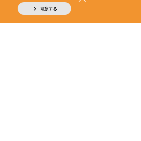
同意する
品・流通・小売・サービス部門
農業部門
はご遠慮ください。
permission of the company, is strictly prohibited.