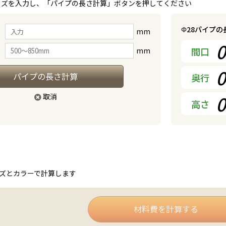
イズを入力し、「パイプの長さ計算」ボタンを押してください
Φ28パイプ
mm
0
間口
mm
0
パイプの長さ計算
奥行
0
取消
高さ
ズとカラーで計算します