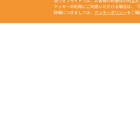
当ウェブサイトでは、お客様の利便性の向上お
クッキーの利用にご同意いただける場合は、「
詳細につきましては、
クッキーポリシー
をご確
当サイトの写真、
Any usage or repro
未經本公司許可、
Copyright © 2015 