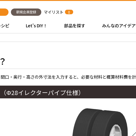
マイリスト
新規会員登録
0
レシピ
Let's DIY！
部品を探す
みんなのアイデア
？
、間口・奥行・高さの外寸法を入力すると、必要な材料と概算材料費を
ク
（Φ28イレクターパイプ仕様）