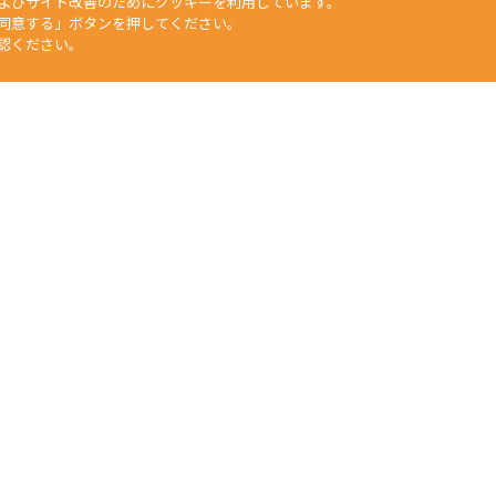
よびサイト改善のためにクッキーを利用しています。
同意する」ボタンを押してください。
認ください。
矢崎化工HP
工業部門
福祉介護部門
自動車部品部門
生活用品・DIY部門
食
文章、データなどすべての情報について、無断で転用・転載をすること
duction of any material on this website, without the prior written 
任何人不得擅自使用或複製本網站的圖片、文章或任何内容。
Yazaki Kako Corporation. All Rights Reserved.