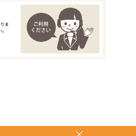
承りま
い。