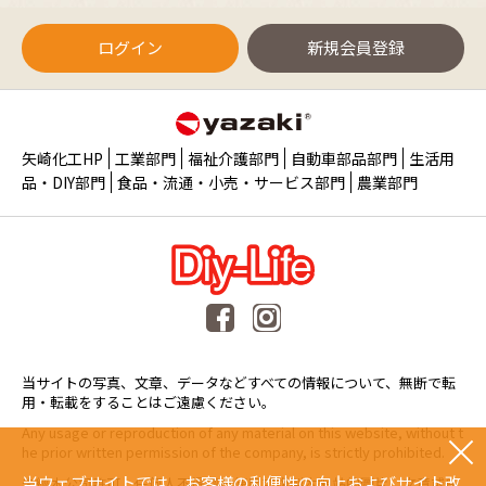
ログイン
新規会員登録
矢崎化工HP
工業部門
福祉介護部門
自動車部品部門
生活用
品・DIY部門
食品・流通・小売・サービス部門
農業部門
当サイトの写真、文章、データなどすべての情報について、無断で転
用・転載をすることはご遠慮ください。
Any usage or reproduction of any material on this website, without t
he prior written permission of the company, is strictly prohibited.
当ウェブサイトでは、お客様の利便性の向上およびサイト改
未經本公司許可、任何人不得擅自使用或複製本網站的圖片、文章或任