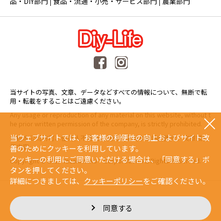
品・DIY部門
食品・流通・小売・サービス部門
農業部門
当サイトの写真、文章、データなどすべての情報について、無断で転
用・転載をすることはご遠慮ください。
Any usage or reproduction of any material on this website, without t
he prior written permission of the company, is strictly prohibited.
当ウェブサイトでは、お客様の利便性の向上およびサイト改
未經本公司許可、任何人不得擅自使用或複製本網站的圖片、文章或任
何内容。
善のためにクッキーを利用しています。
クッキーの利用にご同意いただける場合は、「同意する」ボ
Copyright © 2015 Yazaki Kako Corporation. All Rights Reserved.
タンを押してください。
詳細につきましては、
クッキーポリシー
をご確認ください。
同意する