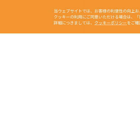
当ウェブサイトでは、お客様の利便性の向上お
クッキーの利用にご同意いただける場合は、「
詳細につきましては、
クッキーポリシー
をご確
当サイトの写真、
Any usage or repro
未經本公司許可、