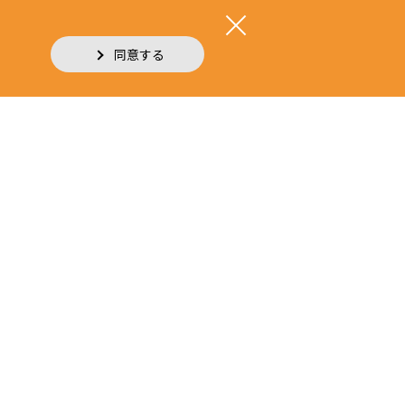
同意する
品・流通・小売・サービス部門
農業部門
はご遠慮ください。
permission of the company, is strictly prohibited.