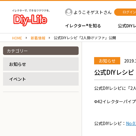
ようこそゲストさん
ログイン
イレクター®を知る
公式DIY
公式DIYレシピ「2人掛けソファ」公開
HOME
新着情報
カテゴリー
お知らせ
2019.
お知らせ
公式DIYレシ
イベント
公式DIYレシピに「
Φ42イレクターパイ
公式DIYレシピ：
No.