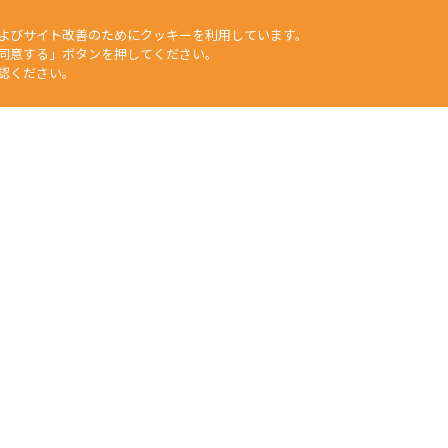
よびサイト改善のためにクッキーを利用しています。
同意する」ボタンを押してください。
認ください。
矢崎化工HP
工業部門
福祉介護部門
自動車部品部門
生活用品・DIY部門
食
文章、データなどすべての情報について、無断で転用・転載をすること
duction of any material on this website, without the prior written 
任何人不得擅自使用或複製本網站的圖片、文章或任何内容。