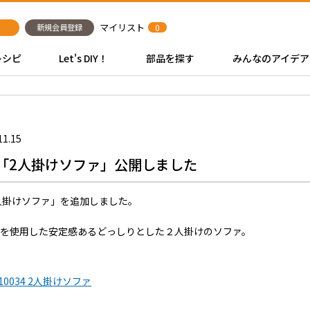
マイリスト
新規会員登録
0
レシピ
Let's DIY！
部品を探す
みんなのアイデア
11.15
ピ「2人掛けソファ」公開しました
2人掛けソファ」を追加しました。
プを使用した安定感あるどっしりとした２人掛けのソファ。
010034 2人掛けソファ