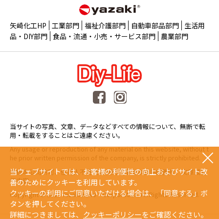
矢崎化工HP
工業部門
福祉介護部門
自動車部品部門
生活用
品・DIY部門
食品・流通・小売・サービス部門
農業部門
当サイトの写真、文章、データなどすべての情報について、無断で転
用・転載をすることはご遠慮ください。
Any usage or reproduction of any material on this website, without t
he prior written permission of the company, is strictly prohibited.
当ウェブサイトでは、お客様の利便性の向上およびサイト改
未經本公司許可、任何人不得擅自使用或複製本網站的圖片、文章或任
何内容。
善のためにクッキーを利用しています。
クッキーの利用にご同意いただける場合は、「同意する」ボ
Copyright © 2015 Yazaki Kako Corporation. All Rights Reserved.
タンを押してください。
詳細につきましては、
クッキーポリシー
をご確認ください。