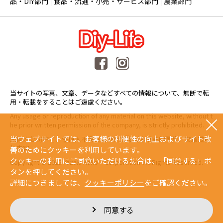
品・DIY部門
食品・流通・小売・サービス部門
農業部門
当サイトの写真、文章、データなどすべての情報について、無断で転
用・転載をすることはご遠慮ください。
Any usage or reproduction of any material on this website, without t
he prior written permission of the company, is strictly prohibited.
当ウェブサイトでは、お客様の利便性の向上およびサイト改
未經本公司許可、任何人不得擅自使用或複製本網站的圖片、文章或任
何内容。
善のためにクッキーを利用しています。
クッキーの利用にご同意いただける場合は、「同意する」ボ
Copyright © 2015 Yazaki Kako Corporation. All Rights Reserved.
タンを押してください。
詳細につきましては、
クッキーポリシー
をご確認ください。
同意する