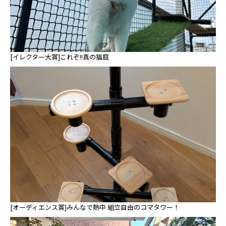
[イレクター大賞]これぞ!!真の猫庭
[オーディエンス賞]みんなで熱中 組立自由のコマタワー！