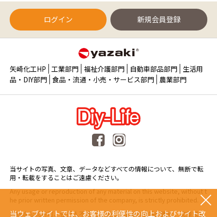
ログイン
新規会員登録
矢崎化工HP
工業部門
福祉介護部門
自動車部品部門
生活用
品・DIY部門
食品・流通・小売・サービス部門
農業部門
当サイトの写真、文章、データなどすべての情報について、無断で転
用・転載をすることはご遠慮ください。
Any usage or reproduction of any material on this website, without t
he prior written permission of the company, is strictly prohibited.
当ウェブサイトでは、お客様の利便性の向上およびサイト改
未經本公司許可、任何人不得擅自使用或複製本網站的圖片、文章或任