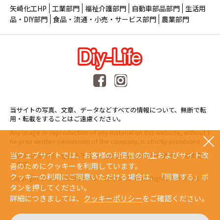
矢崎化工HP
工業部門
福祉介護部門
自動車部品部門
生活用
品・DIY部門
食品・流通・小売・サービス部門
農業部門
当サイトの写真、文章、データなどすべての情報について、無断で転
用・転載をすることはご遠慮ください。
Any usage or reproduction of any material on this website, without t
he prior written permission of the company, is strictly prohibited.
当ウェブサイトでは、お客様の利便性の向上およびサイト改
未經本公司許可、任何人不得擅自使用或複製本網站的圖片、文章或任
何内容。
善のためにクッキーを利用しています。
クッキーの利用にご同意いただける場合は、「同意する」ボ
Copyright © 2015 Yazaki Kako Corporation. All Rights Reserved.
タンを押してください。
詳細につきましては、
クッキーポリシー
をご確認ください。