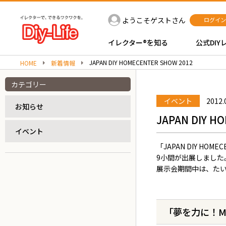
ようこそゲストさん
ログイン
イレクター®を知る
公式DIY
JAPAN DIY HOMECENTER SHOW 2012
HOME
新着情報
カテゴリー
イベント
2012.
お知らせ
JAPAN DIY H
イベント
「JAPAN DIY H
9小間が出展しました
展示会期間中は、た
「夢を力に！Make