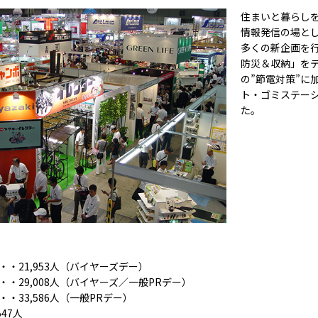
住まいと暮らしを
情報発信の場とし
多くの新企画を
防災＆収納」を
の”節電対策”に
ト・ゴミステー
た。
・・21,953人（バイヤーズデー）
・・29,008人（バイヤーズ／一般PRデー）
・・33,586人（一般PRデー）
47人