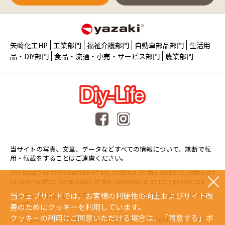
矢崎化工HP
工業部門
福祉介護部門
自動車部品部門
生活用
品・DIY部門
食品・流通・小売・サービス部門
農業部門
当サイトの写真、文章、データなどすべての情報について、無断で転
用・転載をすることはご遠慮ください。
Any usage or reproduction of any material on this website, without t
he prior written permission of the company, is strictly prohibited.
当ウェブサイトでは、お客様の利便性の向上およびサイト改
未經本公司許可、任何人不得擅自使用或複製本網站的圖片、文章或任
何内容。
善のためにクッキーを利用しています。
クッキーの利用にご同意いただける場合は、「同意する」ボ
Copyright © 2015 Yazaki Kako Corporation. All Rights Reserved.