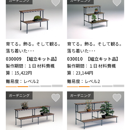
ガーデニング
ガーデニング
育てる。飾る。そして観る。
育てる。飾る。そして観る。
落ち着いた･･･
落ち着いた･･･
030009
【組立キット品】
030010
【組立キット品】
盆栽棚（YFR-92）
盆栽棚（YFR-93）
製作期間：１日
材料費概
製作期間：１日
材料費概
算：15,422円
算：23,144円
難易度：レベル2
難易度：レベル2
ガーデニング
ガーデニング