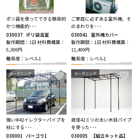
ポリ袋を使ってできる簡易的
ご家庭に必ずある室外機、そ
かつ機能的･･･
のまわりを･･･
030037
ポリ袋温室
030041
室外機カバー
製作期間：1日
材料費概算：
製作期間：1日
材料費概算：
5,300円
11,400円
難易度：レベル1
難易度：レベル1
ガーデニング
ガーデニング
強いΦ42イレクターパイプを
直径42ミリの太い木目パイプ
柱にする･･･
を使った･･･
030001
パーゴラ1
030005
【組立キット品】