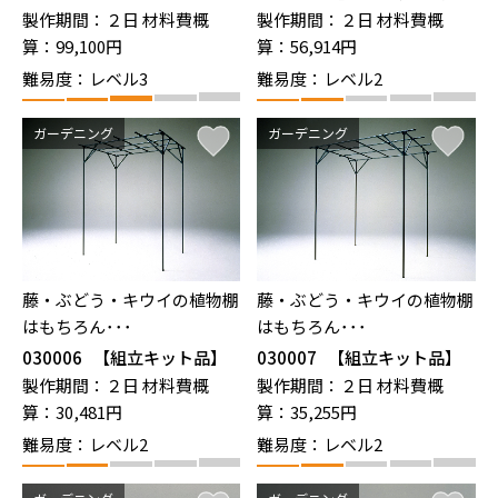
パーゴラ（PG-27）
製作期間：２日
材料費概
製作期間：２日
材料費概
算：99,100円
算：56,914円
難易度：レベル3
難易度：レベル2
ガーデニング
ガーデニング
藤・ぶどう・キウイの植物棚
藤・ぶどう・キウイの植物棚
はもちろん･･･
はもちろん･･･
030006
【組立キット品】
030007
【組立キット品】
藤棚（YFW-19）
藤棚（YFW-25）
製作期間：２日
材料費概
製作期間：２日
材料費概
算：30,481円
算：35,255円
難易度：レベル2
難易度：レベル2