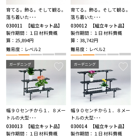
育てる。飾る。そして観る。
育てる。飾る。そして観る。
落ち着いた･･･
落ち着いた･･･
030011
【組立キット品】
030012
【組立キット品】
盆栽棚（YFR-182）
盆栽棚（YFR-183）
製作期間：１日
材料費概
製作期間：１日
材料費概
算：25,894円
算：38,742円
難易度：レベル2
難易度：レベル2
ガーデニング
ガーデニング
幅９０センチから１．８メー
幅９０センチから１．８メー
トルの大型･･･
トルの大型･･･
030013
【組立キット品】
030014
【組立キット品】
フラワースタンド（FE-349
フラワースタンド（FE-3412
製作期間：１日
材料費概
製作期間：１日
材料費概