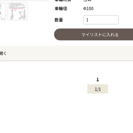
車輪径
Φ100
数量
開く
1
1/1