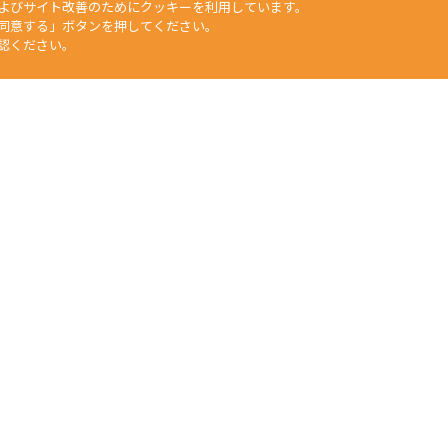
よびサイト改善のためにクッキーを利用しています。
同意する」ボタンを押してください。
認ください。
矢崎化工HP
工業部門
福祉介護部門
自動車部品部門
生活用品・DIY部門
食
文章、データなどすべての情報について、無断で転用・転載をすること
duction of any material on this website, without the prior written 
任何人不得擅自使用或複製本網站的圖片、文章或任何内容。
Yazaki Kako Corporation. All Rights Reserved.