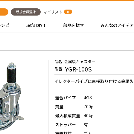
マイリスト
新規会員登録
0
レシピ
Let's DIY！
部品を探す
みんなのアイデア
品名
金属製キャスター
YGR-100S
品番
イレクターパイプに直接取り付ける金属製
適合パイプ
Φ28
質量
700g
最大積載質量
40kg
ストッパー
有
車輪材質
ゴム