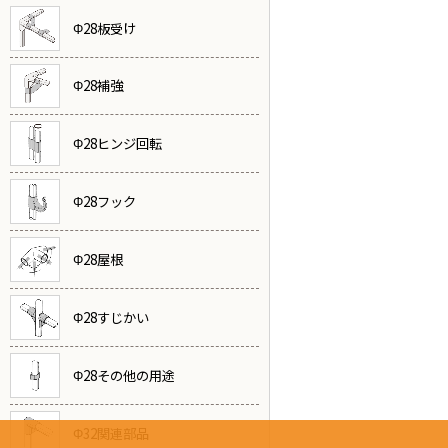
Φ28板受け
Φ28補強
Φ28ヒンジ回転
Φ28フック
Φ28屋根
Φ28すじかい
Φ28その他の用途
Φ32関連部品