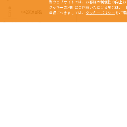
当ウェブサイトでは、お客様の利便性の向上お
クッキーの利用にご同意いただける場合は、「
Φ42関連部品
詳細につきましては、
クッキーポリシー
をご確
メタルジョイント一覧
Φ28メタルジョイント
Φ32メタルジョイント
Φ42メタルジョイント
Φ32⇔Φ28異径メタル
Φ42⇔Φ28異径メタル
当サイトの写真、
Any usage or repro
ジョイントの選び方
未經本公司許可、
Copyright © 2015 