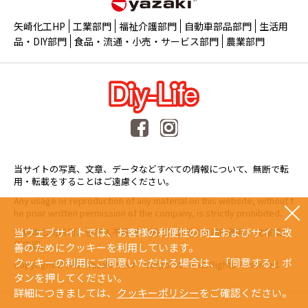
矢崎化工HP
工業部門
福祉介護部門
自動車部品部門
生活用
品・DIY部門
食品・流通・小売・サービス部門
農業部門
当サイトの写真、文章、データなどすべての情報について、無断で転
用・転載をすることはご遠慮ください。
Any usage or reproduction of any material on this website, without t
he prior written permission of the company, is strictly prohibited.
当ウェブサイトでは、お客様の利便性の向上およびサイト改
未經本公司許可、任何人不得擅自使用或複製本網站的圖片、文章或任
何内容。
善のためにクッキーを利用しています。
クッキーの利用にご同意いただける場合は、「同意する」ボ
Copyright © 2015 Yazaki Kako Corporation. All Rights Reserved.
タンを押してください。
詳細につきましては、
クッキーポリシー
をご確認ください。