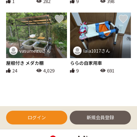
1
282
9
398
yasumeguさん
lala1017さん
ペット
ペット
屋根付き メダカ棚
ららの自家用車
24
4,029
9
691
ログイン
新規会員登録