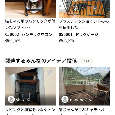
猫ちゃん用のハンモックが付
プラスチックジョイントのみ
いたソファ･･･
を使用した･･･
050002
ハンモックワゴン
050001
ドッグゲージ
1,385
8,270
関連するみんなのアイデア投稿
ペット
shuさん
popopoさん
ペット
ペット
リビングと寝室をつなぐトン
猫ちゃんが喜ぶキャティオ
ネルハウス