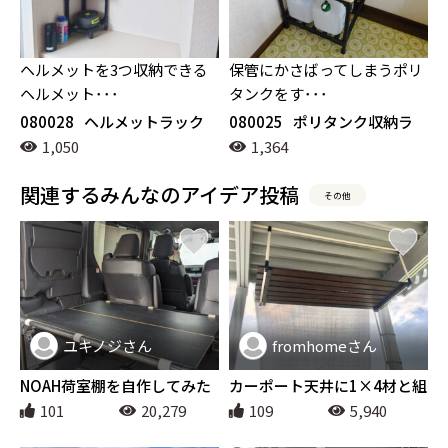
ヘルメットを3つ収納できる
保管にかさばってしまうポリ
ヘルメット･･･
タンクをす･･･
080028
ヘルメットラック
080025
ポリタンク収納ラ
ック
1,050
1,364
関連するみんなのアイデア投稿
その他
ユキノジさん
fromhomeさん
アウトドア
その他
NOAH荷室棚を自作してみた
カーポート天井に1×4材と組
み合わせての収納棚
101
20,279
109
5,940