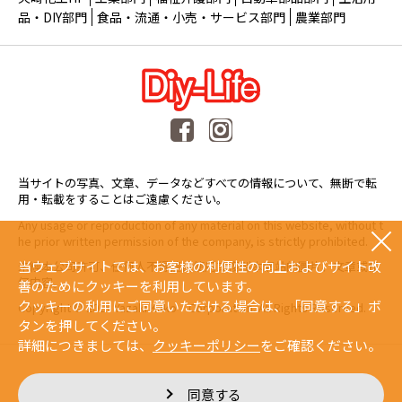
品・DIY部門
食品・流通・小売・サービス部門
農業部門
当サイトの写真、文章、データなどすべての情報について、無断で転
用・転載をすることはご遠慮ください。
Any usage or reproduction of any material on this website, without t
he prior written permission of the company, is strictly prohibited.
当ウェブサイトでは、お客様の利便性の向上およびサイト改
未經本公司許可、任何人不得擅自使用或複製本網站的圖片、文章或任
何内容。
善のためにクッキーを利用しています。
クッキーの利用にご同意いただける場合は、「同意する」ボ
Copyright © 2015 Yazaki Kako Corporation. All Rights Reserved.
タンを押してください。
詳細につきましては、
クッキーポリシー
をご確認ください。
同意する