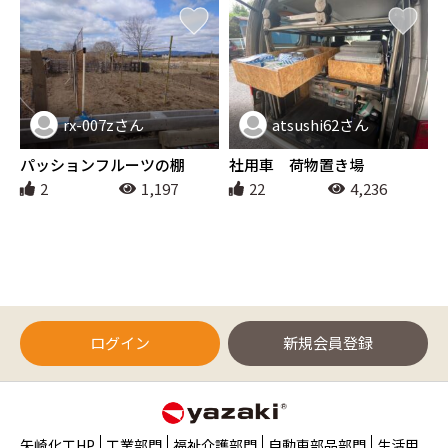
rx-007zさん
atsushi62さん
その他
その他
パッションフルーツの棚
社用車 荷物置き場
2
1,197
22
4,236
ログイン
新規会員登録
矢崎化工HP
工業部門
福祉介護部門
自動車部品部門
生活用