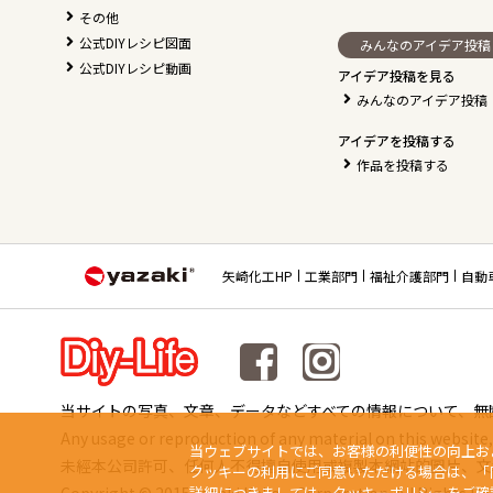
その他
公式DIYレシピ図面
みんなのアイデア投稿
公式DIYレシピ動画
アイデア投稿を見る
みんなのアイデア投稿
アイデアを投稿する
作品を投稿する
矢崎化工HP
工業部門
福祉介護部門
自動
当サイトの写真、文章、データなどすべての情報について、無
Any usage or reproduction of any material on this website, 
当ウェブサイトでは、お客様の利便性の向上お
未經本公司許可、任何人不得擅自使用或複製本網站的圖片、文
クッキーの利用にご同意いただける場合は、「
詳細につきましては、
クッキーポリシー
をご確