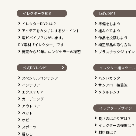
イレクターを知る
Let's DIY！
イレクターDIYとは？
準備をしよう
アイデアをカタチにするジョイント
組み立てよう
塩ビパイプ？ちがいます。
作品を投稿しよう
DIY素材「イレクター」です
純正部品の取付方法
発売から50年。ロングセラーの秘密
プラスチックジョイン
公式DIYレシピ
イレクター組立ツール
スペシャルコンテンツ
ハンドカッター
インテリア
サンアロー接着液
エクステリア
メタルレンチ
ガーデニング
アウトドア
イレクターデザイン
ペット
長さのはかり方は？
ホビー
イレクターの強度は？
スポーツ
材料費は？
暮らし