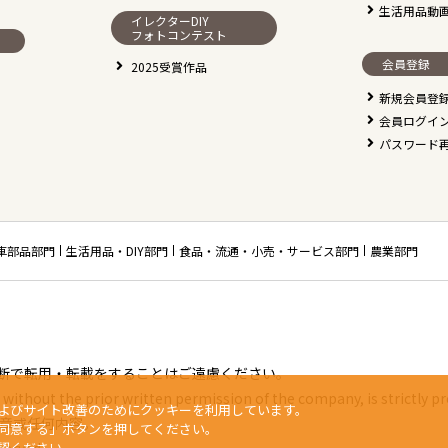
生活用品動
イレクターDIY
フォトコンテスト
会員登録
2025受賞作品
新規会員登
会員ログイ
パスワード
車部品部門
生活用品・DIY部門
食品・流通・小売・サービス部門
農業部門
断で転用・転載をすることはご遠慮ください。
without the prior written permission of the company, is strictly pr
よびサイト改善のためにクッキーを利用しています。
章或任何内容。
同意する」ボタンを押してください。
認ください。