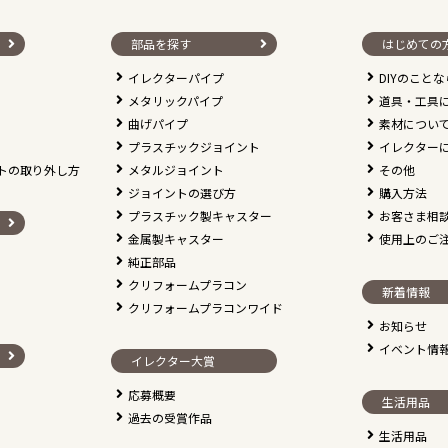
部品を探す
はじめての
イレクターパイプ
DIYのこと
メタリックパイプ
道具・工具
曲げパイプ
素材につい
プラスチックジョイント
イレクター
トの取り外し方
メタルジョイント
その他
ジョイントの選び方
購入方法
プラスチック製キャスター
お客さま相
金属製キャスター
使用上のご
純正部品
クリフォームプラコン
新着情報
クリフォームプラコンワイド
お知らせ
イベント情
イレクター大賞
応募概要
生活用品
過去の受賞作品
生活用品