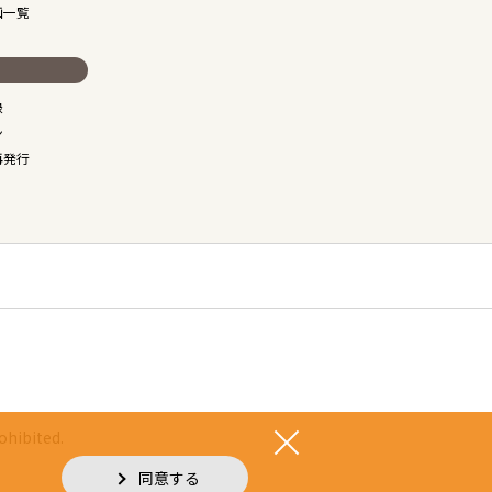
画一覧
録
ン
再発行
ohibited.
同意する