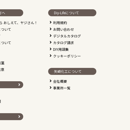
方へ
Diy-Lifeについて
なら おしえて、ヤジさん！
利用規約
について
お問い合わせ
て
デジタルカタログ
について
カタログ請求
DIY用語集
クッキーポリシー
談室
注意
矢崎化工について
会社概要
事業所一覧
報