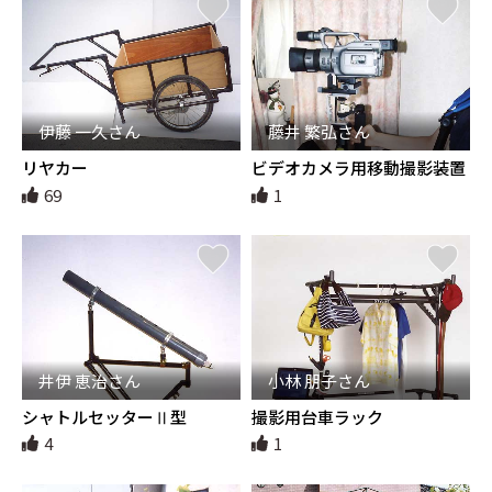
伊藤 一久さん
藤井 繁弘さん
リヤカー
ビデオカメラ用移動撮影装置
69
1
井伊 恵治さん
小林 朋子さん
シャトルセッターⅡ型
撮影用台車ラック
4
1