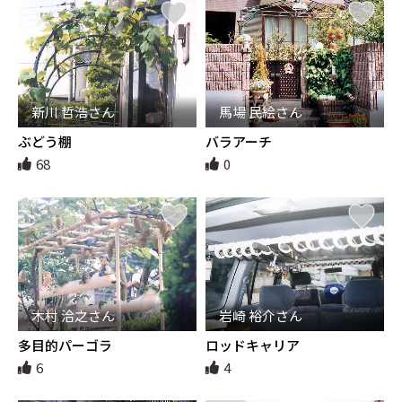
新川 哲浩さん
馬場 民絵さん
ぶどう棚
バラアーチ
68
0
木村 洽之さん
岩崎 裕介さん
多目的パーゴラ
ロッドキャリア
6
4