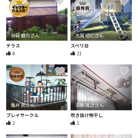
谷延 健児さん
志賀 昭仁さん
テラス
スベリ台
8
21
亀井 武さん
須藤 隆之さん
プレイサークル
吹き抜け物干し
2
1