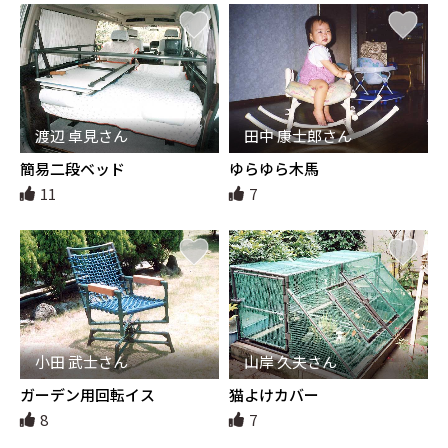
渡辺 卓見さん
田中 康士郎さん
簡易二段ベッド
ゆらゆら木馬
11
7
小田 武士さん
山岸 久夫さん
ガーデン用回転イス
猫よけカバー
8
7