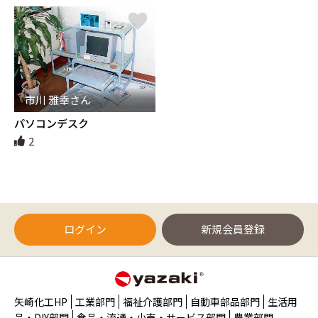
市川 雅幸さん
パソコンデスク
2
ログイン
新規会員登録
矢崎化工HP
工業部門
福祉介護部門
自動車部品部門
生活用
品・DIY部門
食品・流通・小売・サービス部門
農業部門