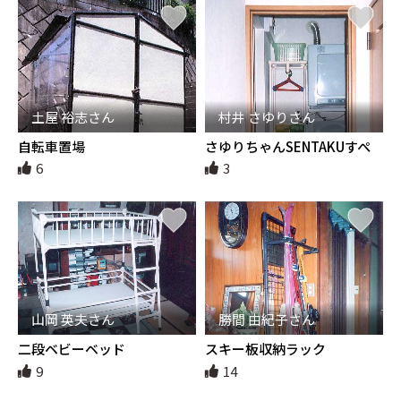
土屋 裕志さん
村井 さゆりさん
自転車置場
さゆりちゃんSENTAKUすぺ
しゃる
6
3
山岡 英夫さん
勝間 由紀子さん
二段ベビーベッド
スキー板収納ラック
9
14