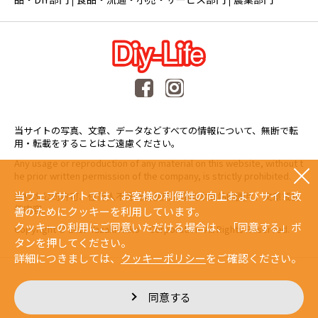
当サイトの写真、文章、データなどすべての情報について、無断で転
用・転載をすることはご遠慮ください。
Any usage or reproduction of any material on this website, without t
he prior written permission of the company, is strictly prohibited.
当ウェブサイトでは、お客様の利便性の向上およびサイト改
未經本公司許可、任何人不得擅自使用或複製本網站的圖片、文章或任
何内容。
善のためにクッキーを利用しています。
クッキーの利用にご同意いただける場合は、「同意する」ボ
Copyright © 2015 Yazaki Kako Corporation. All Rights Reserved.
タンを押してください。
詳細につきましては、
クッキーポリシー
をご確認ください。
同意する