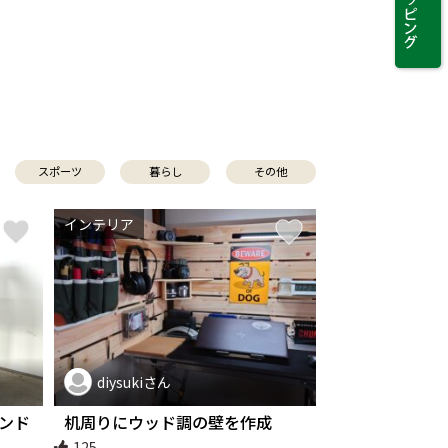
スポーツ
暮らし
その他
インテリア
diysukiさん
ンド
机周りにウッド調の壁を作成
125