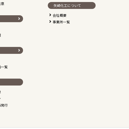
注意
矢崎化工について
会社概要
事業所一覧
報
画一覧
録
ン
再発行