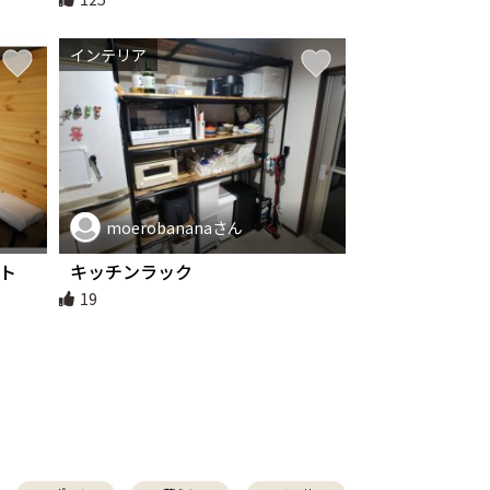
インテリア
moerobananaさん
ット
キッチンラック
らの～
19
ース三
積み下