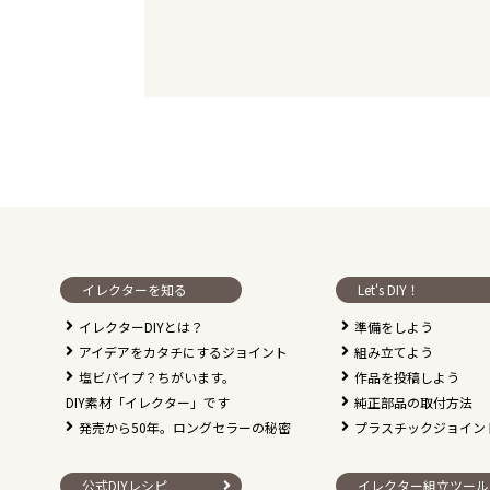
イレクターを知る
Let's DIY！
イレクターDIYとは？
準備をしよう
アイデアをカタチにするジョイント
組み立てよう
塩ビパイプ？ちがいます。
作品を投稿しよう
DIY素材「イレクター」です
純正部品の取付方法
発売から50年。ロングセラーの秘密
プラスチックジョイン
公式DIYレシピ
イレクター組立ツール