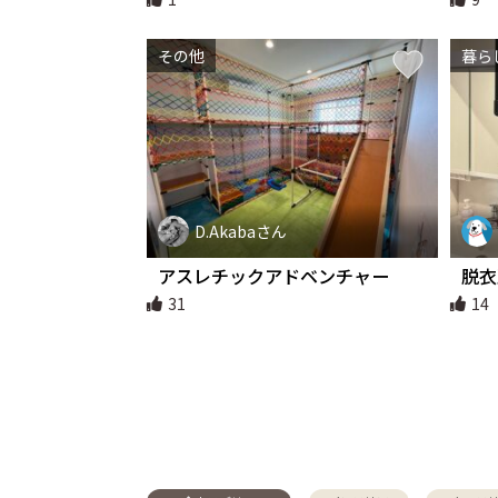
その他
暮ら
D.Akabaさん
アスレチックアドベンチャー
脱衣
31
14