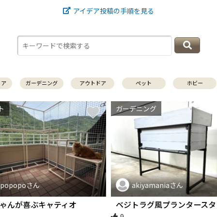
アイデア投稿の手順を見る
リア
ガーデニング
アウトドア
ペット
ホビー
ト
ガーデニング
popopoさん
akiyamaniaさん
ゃんが喜ぶキャティオ
ベジトラグ風プランタースタ
9