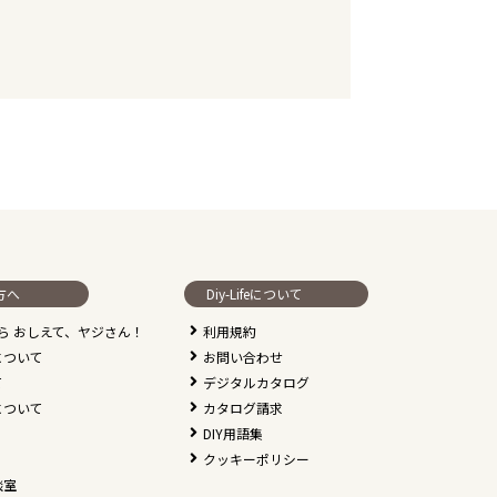
方へ
Diy-Lifeについて
なら おしえて、ヤジさん！
利用規約
について
お問い合わせ
て
デジタルカタログ
について
カタログ請求
DIY用語集
クッキーポリシー
談室