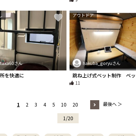
し
アウトドア
taka60さん
hakuba_goryuさん
所を快適に
跳ね上げ式ベット制作 ベ
からの～～書斎スペース か
11
～マルチスペース！ ハイエ
変化！！ 荷台も跳ね上げで
ろし楽々
最後へ ＞
1
2
3
4
5
10
20
1/20