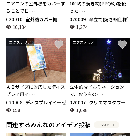
エアコンの室外機をカバーす
100均の焼き網(BBQ網)を使
ることで日･･･
った･･･
020010
室外機カバー棚
020009
傘立て(焼き網仕様)
10,184
1,374
エクステリア
エクステリア
Ａ２サイズに対応したディス
立体的なイルミネーション
プレイ用イ･･･
で、おうちの･･･
020008
ディスプレイイーゼ
020007
クリスマスタワー
ル
658
1,098
関連するみんなのアイデア投稿
エクステリア