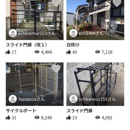
schkwmur153さん
nm2784さん
エクステリア
エクステリア
スライド門扉（改１）
日除け
17
4,494
43
7,118
Yupappaさん
schkwmur153さん
エクステリア
エクステリア
サイクルポート
スライド門扉
31
9,249
13
4,091