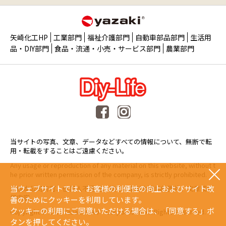
矢崎化工HP
工業部門
福祉介護部門
自動車部品部門
生活用
品・DIY部門
食品・流通・小売・サービス部門
農業部門
当サイトの写真、文章、データなどすべての情報について、無断で転
用・転載をすることはご遠慮ください。
Any usage or reproduction of any material on this website, without t
he prior written permission of the company, is strictly prohibited.
当ウェブサイトでは、お客様の利便性の向上およびサイト改
未經本公司許可、任何人不得擅自使用或複製本網站的圖片、文章或任
何内容。
善のためにクッキーを利用しています。
クッキーの利用にご同意いただける場合は、「同意する」ボ
Copyright © 2015 Yazaki Kako Corporation. All Rights Reserved.
タンを押してください。