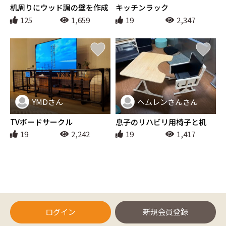
インテリア
インテリア
机周りにウッド調の壁を作成
キッチンラック
125
1,659
19
2,347
YMDさん
ヘムレンさんさん
インテリア
インテリア
TVボードサークル
息子のリハビリ用椅子と机
19
2,242
19
1,417
ログイン
新規会員登録