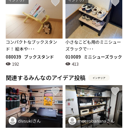
コンパクトなブックスタン
小さなこども用のミニシュー
ド！ 絵本や･･･
ズラックで･･･
080039
ブックスタンド
010089
ミニシューズラック
192
413
関連するみんなのアイデア投稿
インテリア
diysukiさん
moerobananaさん