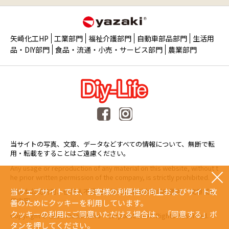
矢崎化工HP
工業部門
福祉介護部門
自動車部品部門
生活用
品・DIY部門
食品・流通・小売・サービス部門
農業部門
当サイトの写真、文章、データなどすべての情報について、無断で転
用・転載をすることはご遠慮ください。
Any usage or reproduction of any material on this website, without t
he prior written permission of the company, is strictly prohibited.
当ウェブサイトでは、お客様の利便性の向上およびサイト改
未經本公司許可、任何人不得擅自使用或複製本網站的圖片、文章或任
何内容。
善のためにクッキーを利用しています。
クッキーの利用にご同意いただける場合は、「同意する」ボ
Copyright © 2015 Yazaki Kako Corporation. All Rights Reserved.
タンを押してください。