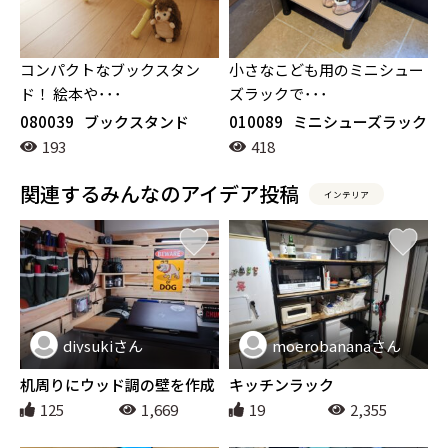
コンパクトなブックスタン
小さなこども用のミニシュー
ド！ 絵本や･･･
ズラックで･･･
080039
ブックスタンド
010089
ミニシューズラック
193
418
関連するみんなのアイデア投稿
インテリア
diysukiさん
moerobananaさん
インテリア
インテリア
机周りにウッド調の壁を作成
キッチンラック
125
1,669
19
2,355