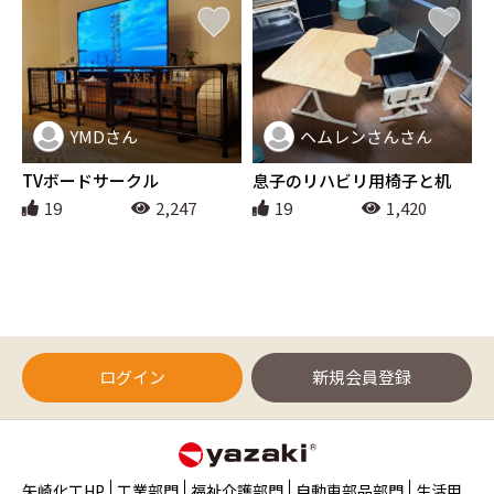
YMDさん
ヘムレンさんさん
インテリア
インテリア
TVボードサークル
息子のリハビリ用椅子と机
19
2,247
19
1,420
ログイン
新規会員登録
矢崎化工HP
工業部門
福祉介護部門
自動車部品部門
生活用