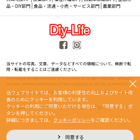
品・DIY部門
食品・流通・小売・サービス部門
農業部門
当サイトの写真、文章、データなどすべての情報について、無断で転
用・転載をすることはご遠慮ください。
Any usage or reproduction of any material on this website, without t
he prior written permission of the company, is strictly prohibited.
当ウェブサイトでは、お客様の利便性の向上およびサイト改
未經本公司許可、任何人不得擅自使用或複製本網站的圖片、文章或任
何内容。
善のためにクッキーを利用しています。
クッキーの利用にご同意いただける場合は、「同意する」ボ
Copyright © 2015 Yazaki Kako Corporation. All Rights Reserved.
タンを押してください。
詳細につきましては、
クッキーポリシー
をご確認ください。
同意する