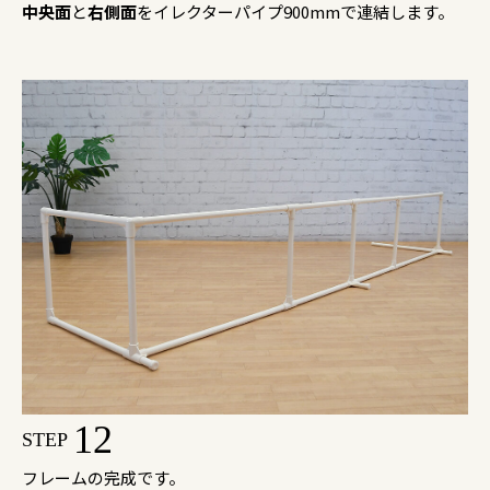
中央面
と
右側面
をイレクターパイプ900mmで連結します。
12
STEP
フレームの完成です。