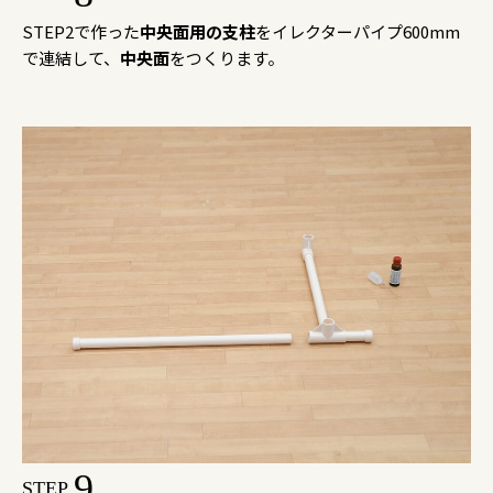
STEP2で作った
中央面用の支柱
をイレクターパイプ600mm
で連結して、
中央面
をつくります。
9
STEP