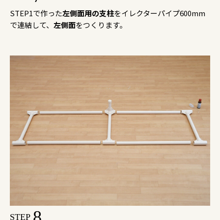
STEP1で作った
左側面用の支柱
をイレクターパイプ600mm
で連結して、
左側面
をつくります。
8
STEP