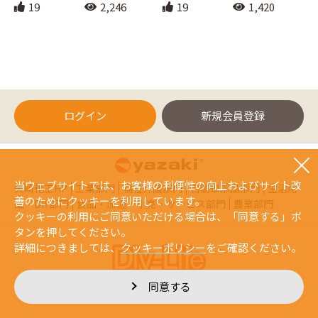
19
2,246
19
1,420
ログイン
新規会員登録
当ウェブサイトでは、お客様の利便性の向上およびサイト改
矢崎化工HP
工業部門
福祉介護部門
自動車部品部門
生活用
善のためにクッキーを利用しています。
品・DIY部門
食品・流通・小売・サービス部門
農業部門
クッキーの利用にご同意いただける場合は、「同意する」ボ
タンを押してください。
詳細につきましては、
クッキーポリシー
をご確認ください。
同意する