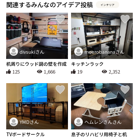
関連するみんなのアイデア投稿
インテリア
diysukiさん
moerobananaさん
インテリア
インテリア
机周りにウッド調の壁を作成
キッチンラック
125
1,666
19
2,352
YMDさん
ヘムレンさんさん
インテリア
インテリア
TVボードサークル
息子のリハビリ用椅子と机