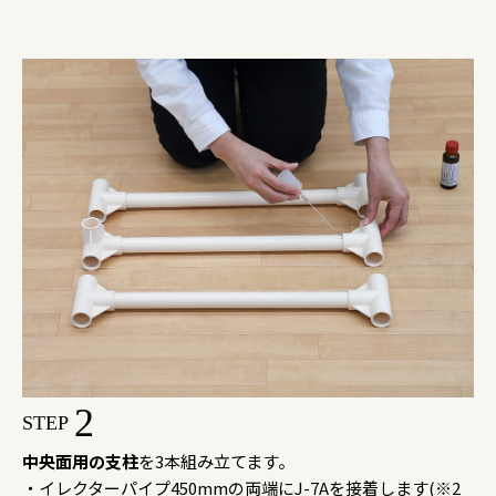
2
STEP
中央面用の支柱
を3本組み立てます。
・イレクターパイプ450mmの両端にJ-7Aを接着します(※2