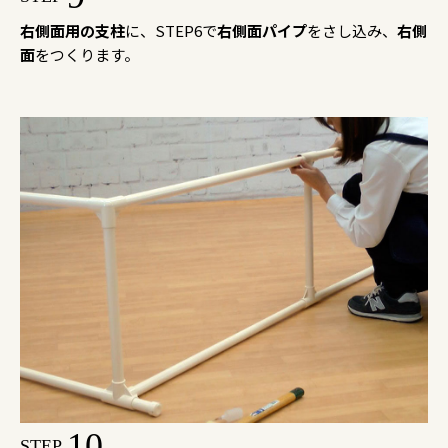
右側面用の支柱
に、STEP6で
右側面パイプ
をさし込み、
右側
面
をつくります。
10
STEP