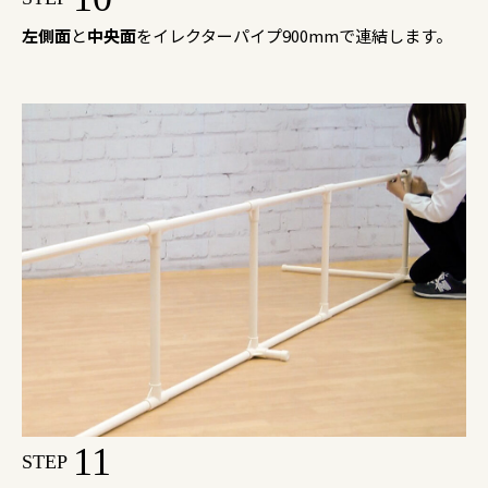
左側面
と
中央面
をイレクターパイプ900mmで連結します。
11
STEP