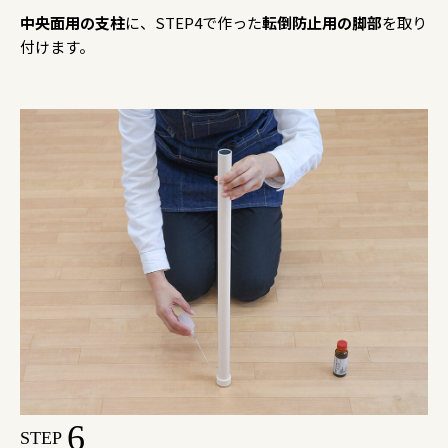
中央面用の支柱
に、STEP4で作った
転倒防止用の脚部
を取り
付けます。
6
STEP