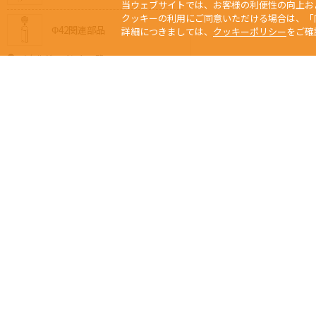
当ウェブサイトでは、お客様の利便性の向上お
クッキーの利用にご同意いただける場合は、「
Φ42関連部品
詳細につきましては、
クッキーポリシー
をご確
メタルジョイント一覧
Φ28メタルジョイント
Φ32メタルジョイント
Φ42メタルジョイント
Φ32⇔Φ28異径メタル
Φ42⇔Φ28異径メタル
当サイトの写真、
Any usage or repro
ジョイントの選び方
未經本公司許可、
Copyright © 2015 