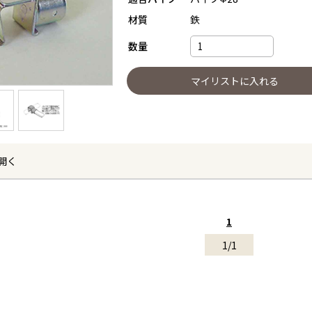
材質
鉄
数量
開く
1
1/1