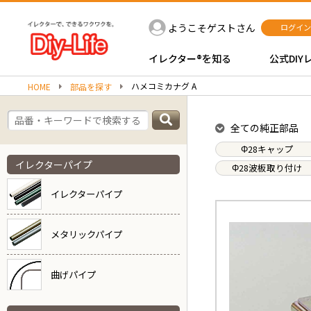
ようこそゲストさん
ログイン
イレクター®を知る
公式DIY
ハメコミカナグ A
HOME
部品を探す
全ての純正部品
Φ28キャップ
イレクターパイプ
Φ28波板取り付け
イレクターパイプ
メタリックパイプ
曲げパイプ