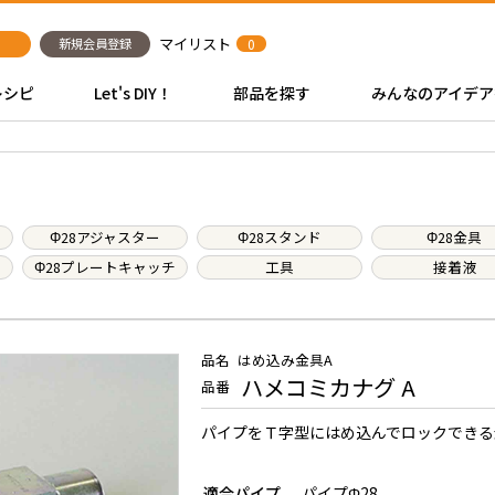
マイリスト
新規会員登録
0
レシピ
Let's DIY！
部品を探す
みんなのアイデア
Φ28アジャスター
Φ28スタンド
Φ28金具
Φ28プレートキャッチ
工具
接着液
品名
はめ込み金具A
ハメコミカナグ A
品番
パイプをＴ字型にはめ込んでロックできる
適合パイプ
パイプΦ28