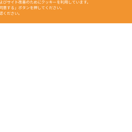
よびサイト改善のためにクッキーを利用しています。
同意する」ボタンを押してください。
認ください。
矢崎化工HP
工業部門
福祉介護部門
自動車部品部門
生活用品・DIY部門
食
文章、データなどすべての情報について、無断で転用・転載をすること
duction of any material on this website, without the prior written 
任何人不得擅自使用或複製本網站的圖片、文章或任何内容。
Yazaki Kako Corporation. All Rights Reserved.