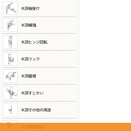
Φ28板受け
Φ28補強
Φ28ヒンジ回転
Φ28フック
Φ28屋根
Φ28すじかい
Φ28その他の用途
Φ32関連部品