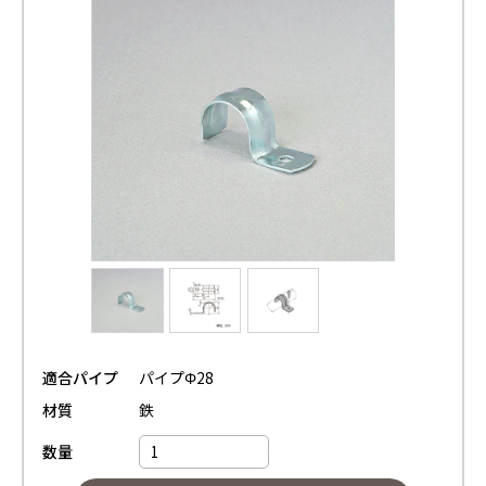
適合パイプ
パイプΦ28
材質
鉄
数量