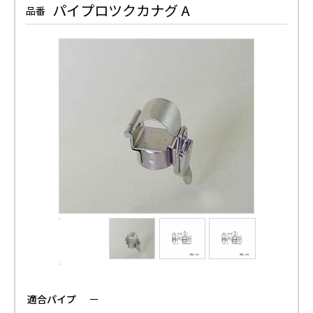
パイプロツクカナグ A
品番
適合パイプ
ー