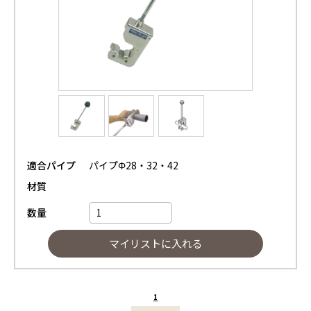
適合パイプ
パイプΦ28・32・42
材質
数量
1