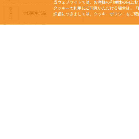
当ウェブサイトでは、お客様の利便性の向上お
クッキーの利用にご同意いただける場合は、「
Φ42関連部品
詳細につきましては、
クッキーポリシー
をご確
メタルジョイント一覧
Φ28メタルジョイント
Φ32メタルジョイント
Φ42メタルジョイント
Φ32⇔Φ28異径メタル
Φ42⇔Φ28異径メタル
当サイトの写真、
Any usage or repro
ジョイントの選び方
未經本公司許可、
Copyright © 2015 