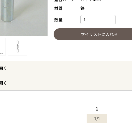
材質
鉄
数量
開く
開く
1
1/1