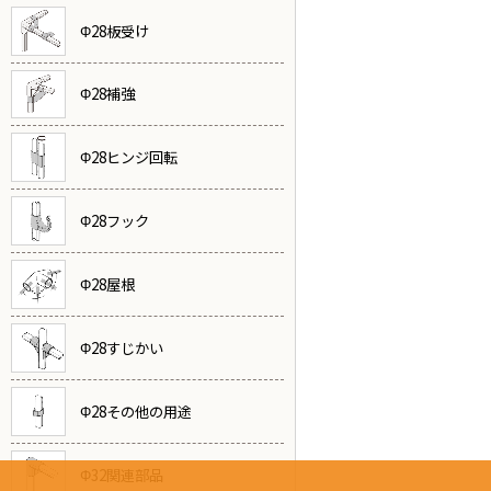
Φ28板受け
Φ28補強
Φ28ヒンジ回転
Φ28フック
Φ28屋根
Φ28すじかい
Φ28その他の用途
Φ32関連部品