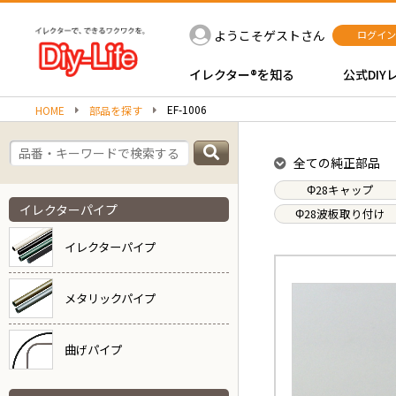
ようこそゲストさん
ログイン
イレクター®を知る
公式DIY
EF-1006
HOME
部品を探す
全ての純正部品
Φ28キャップ
イレクターパイプ
Φ28波板取り付け
イレクターパイプ
メタリックパイプ
曲げパイプ