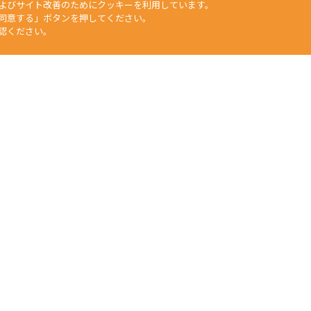
よびサイト改善のためにクッキーを利用しています。
同意する」ボタンを押してください。
認ください。
矢崎化工HP
工業部門
福祉介護部門
自動車部品部門
生活用品・DIY部門
食
文章、データなどすべての情報について、無断で転用・転載をすること
duction of any material on this website, without the prior written 
任何人不得擅自使用或複製本網站的圖片、文章或任何内容。
Yazaki Kako Corporation. All Rights Reserved.