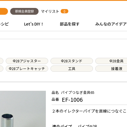
マイリスト
新規会員登録
0
レシピ
Let's DIY！
部品を探す
みんなのアイデア
Φ28アジャスター
Φ28スタンド
Φ28金具
Φ28プレートキャッチ
工具
接着液
品名
パイプつなぎ金具65
EF-1006
品番
２本のイレクターパイプを直線につなぐこ
適合パイプ
パイプΦ28