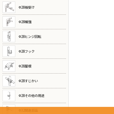
Φ28板受け
Φ28補強
Φ28ヒンジ回転
Φ28フック
Φ28屋根
Φ28すじかい
Φ28その他の用途
Φ32関連部品