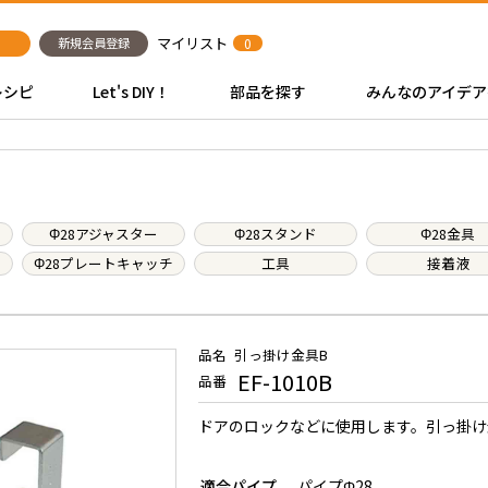
マイリスト
新規会員登録
0
レシピ
Let's DIY！
部品を探す
みんなのアイデア
Φ28アジャスター
Φ28スタンド
Φ28金具
Φ28プレートキャッチ
工具
接着液
品名
引っ掛け金具B
EF-1010B
品番
ドアのロックなどに使用します。引っ掛け
適合パイプ
パイプΦ28