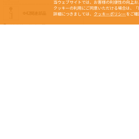
当ウェブサイトでは、お客様の利便性の向上お
クッキーの利用にご同意いただける場合は、「
Φ42関連部品
詳細につきましては、
クッキーポリシー
をご確
メタルジョイント一覧
Φ28メタルジョイント
Φ32メタルジョイント
Φ42メタルジョイント
Φ32⇔Φ28異径メタル
Φ42⇔Φ28異径メタル
当サイトの写真、
Any usage or repro
ジョイントの選び方
未經本公司許可、
Copyright © 2015 