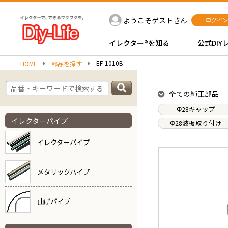
ようこそゲストさん
ログイン
イレクター®を知る
公式DIY
EF-1010B
HOME
部品を探す
全ての純正部品
Φ28キャップ
イレクターパイプ
Φ28波板取り付け
イレクターパイプ
メタリックパイプ
曲げパイプ