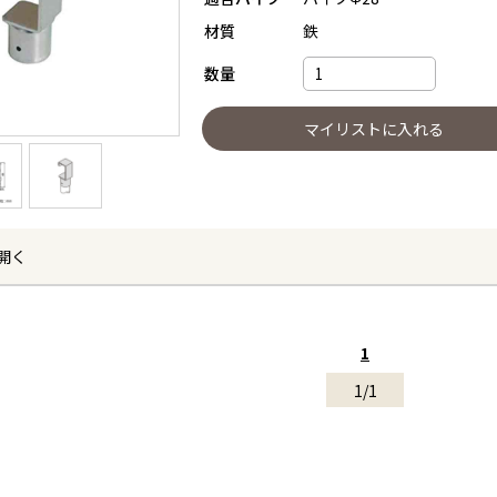
材質
鉄
数量
開く
1
1/1