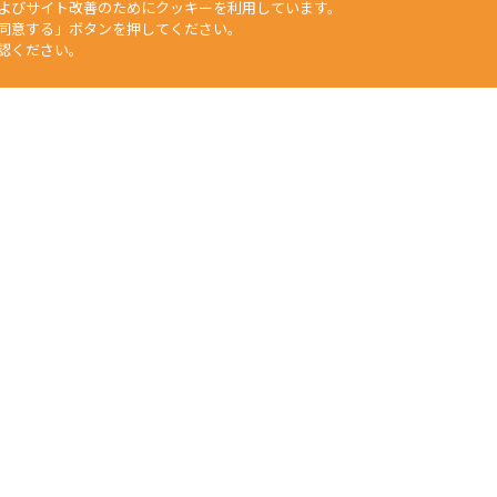
よびサイト改善のためにクッキーを利用しています。
同意する」ボタンを押してください。
認ください。
矢崎化工HP
工業部門
福祉介護部門
自動車部品部門
生活用品・DIY部門
食
文章、データなどすべての情報について、無断で転用・転載をすること
duction of any material on this website, without the prior written 
任何人不得擅自使用或複製本網站的圖片、文章或任何内容。
Yazaki Kako Corporation. All Rights Reserved.