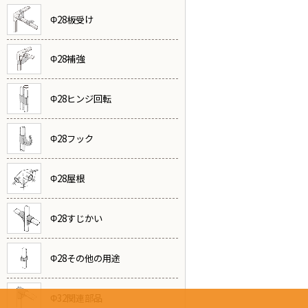
Φ28板受け
Φ28補強
Φ28ヒンジ回転
Φ28フック
Φ28屋根
Φ28すじかい
Φ28その他の用途
Φ32関連部品