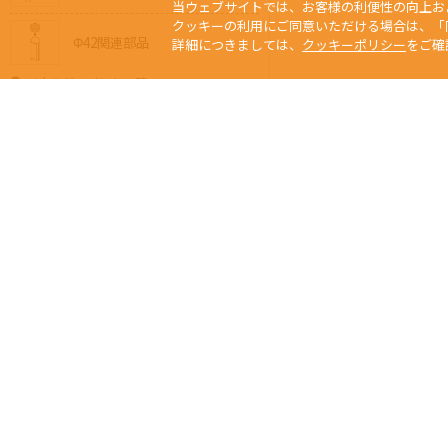
当ウェブサイトでは、お客様の利便性の向上お
クッキーの利用にご同意いただける場合は、「
Φ42関連部品
詳細につきましては、
クッキーポリシー
をご確
メタルジョイント一覧
Φ28メタルジョイント
Φ32メタルジョイント
Φ42メタルジョイント
Φ32⇔Φ28異径メタル
Φ42⇔Φ28異径メタル
当サイトの写真、
Any usage or repro
ジョイントの選び方
未經本公司許可、
Copyright © 2015 