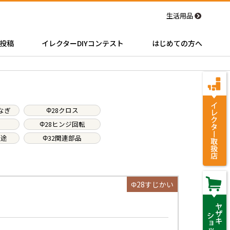
生活用品
投稿
イレクターDIYコンテスト
はじめての方へ
なぎ
Φ28クロス
Φ28ヒンジ回転
用途
Φ32関連部品
Φ28すじかい