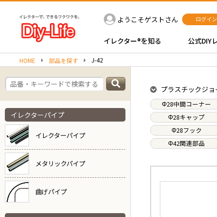
ようこそゲストさん
ログイン
イレクター®を知る
公式DIY
J-42
HOME
部品を探す
プラスチックジョ
Φ28中間コーナー
イレクターパイプ
Φ28キャップ
Φ28フック
イレクターパイプ
Φ42関連部品
メタリックパイプ
曲げパイプ