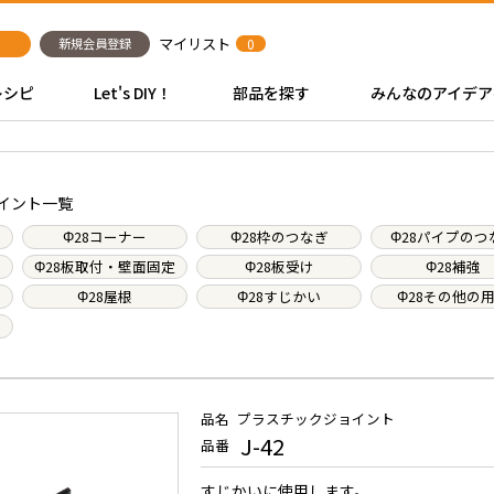
マイリスト
新規会員登録
0
レシピ
Let's DIY！
部品を探す
みんなのアイデア
イント一覧
Φ28コーナー
Φ28枠のつなぎ
Φ28パイプのつ
Φ28板取付・壁面固定
Φ28板受け
Φ28補強
Φ28屋根
Φ28すじかい
Φ28その他の
品名
プラスチックジョイント
J-42
品番
すじかいに使用します。