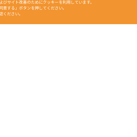
よびサイト改善のためにクッキーを利用しています。
同意する」ボタンを押してください。
認ください。
矢崎化工HP
工業部門
福祉介護部門
自動車部品部門
生活用品・DIY部門
食
文章、データなどすべての情報について、無断で転用・転載をすること
duction of any material on this website, without the prior written 
任何人不得擅自使用或複製本網站的圖片、文章或任何内容。
Yazaki Kako Corporation. All Rights Reserved.