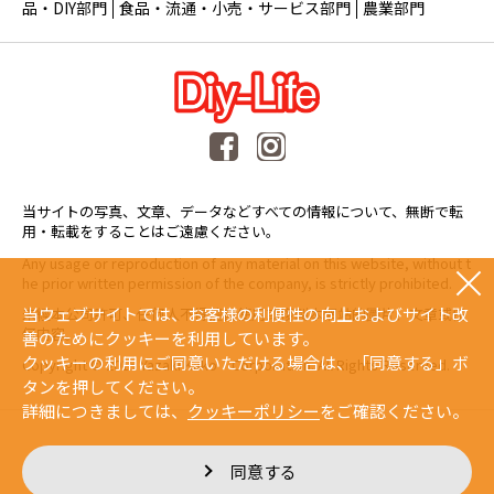
品・DIY部門
食品・流通・小売・サービス部門
農業部門
当サイトの写真、文章、データなどすべての情報について、無断で転
用・転載をすることはご遠慮ください。
Any usage or reproduction of any material on this website, without t
he prior written permission of the company, is strictly prohibited.
当ウェブサイトでは、お客様の利便性の向上およびサイト改
未經本公司許可、任何人不得擅自使用或複製本網站的圖片、文章或任
何内容。
善のためにクッキーを利用しています。
クッキーの利用にご同意いただける場合は、「同意する」ボ
Copyright © 2015 Yazaki Kako Corporation. All Rights Reserved.
タンを押してください。
詳細につきましては、
クッキーポリシー
をご確認ください。
同意する