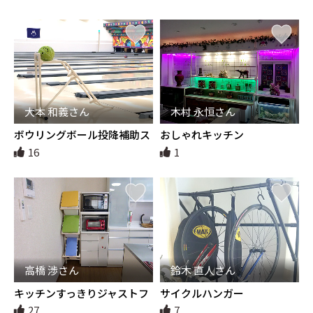
大本 和義さん
木村 永恒さん
ボウリングボール投降補助ス
おしゃれキッチン
ロープ台
16
1
高橋 渉さん
鈴木 直人さん
キッチンすっきりジャストフ
サイクルハンガー
ィット、分別ダストBOXフレ
27
7