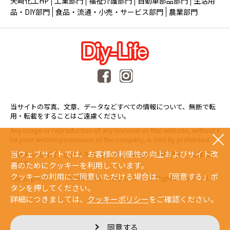
矢崎化工HP
工業部門
福祉介護部門
自動車部品部門
生活用
品・DIY部門
食品・流通・小売・サービス部門
農業部門
当サイトの写真、文章、データなどすべての情報について、無断で転
用・転載をすることはご遠慮ください。
Any usage or reproduction of any material on this website, without t
he prior written permission of the company, is strictly prohibited.
当ウェブサイトでは、お客様の利便性の向上およびサイト改
未經本公司許可、任何人不得擅自使用或複製本網站的圖片、文章或任
何内容。
善のためにクッキーを利用しています。
クッキーの利用にご同意いただける場合は、「同意する」ボ
Copyright © 2015 Yazaki Kako Corporation. All Rights Reserved.
タンを押してください。
詳細につきましては、
クッキーポリシー
をご確認ください。
同意する