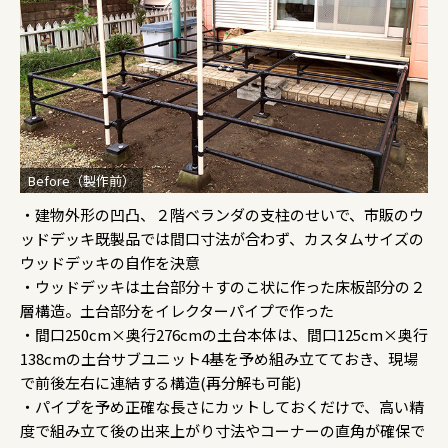
Before（製作前）
・建物外形の凹凸、２階ベランダの支柱のせいで、市販のウ
ッドデッキ既製品では間口寸法が合わず、カスタムサイズの
ウッドデッキの自作を決意
・ウッドデッキは土台部分＋すのこ状に作った床板部分の２
層構造。土台部分をイレクターパイプで作った
・間口250cm×奥行276cmの土台本体は、間口125cm×奥行
138cmの土台サブユニット4基を予め組み立てておき、現場
で前後左右に連結する構造(再分解も可能)
・パイプを予め正確な長さにカットしておくだけで、高い精
度で組み立て後の出来上がり寸法やコーナーの直角が確保で