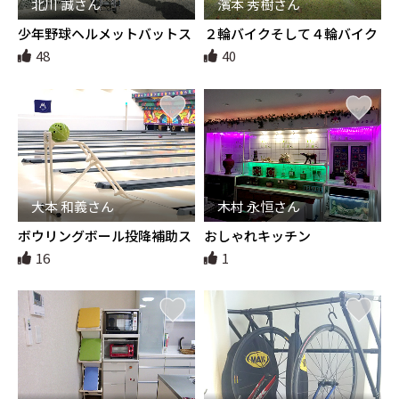
北川 誠さん
濱本 秀樹さん
少年野球ヘルメットバットス
２輪バイクそして４輪バイク
タンドキャリーカート
へと
48
40
大本 和義さん
木村 永恒さん
ボウリングボール投降補助ス
おしゃれキッチン
ロープ台
16
1