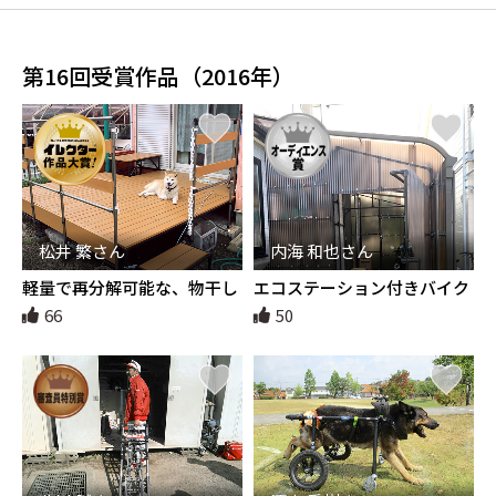
第16回受賞作品（2016年）
松井 繁さん
内海 和也さん
軽量で再分解可能な、物干し
エコステーション付きバイク
台一体型ウッドデッキ
車庫兼物置
66
50