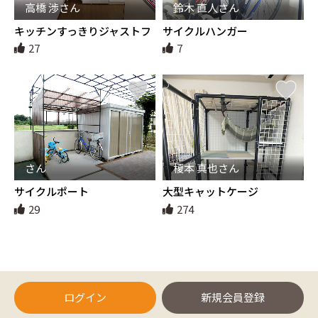
高橋 渉さん
鈴木 直人さん
キッチンすっきりジャストフ
サイクルハンガー
ィット、分別ダストBOXフレ
27
7
ーム
さん
榎本 真也さん
サイクルポート
大型キャットケージ
29
274
ログイン
新規会員登録