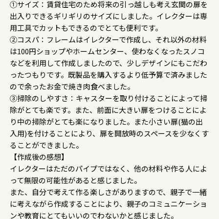
①サイズ：賃貸住宅のため将来の引っ越しも考え玄関の扉を
出入りできるギリギリのサイズにしました。イレクターは専
用工具でカットもできるのでとても便利です。
②コスパ：フレームはイレクターで作成し、それ以外の材料
は100円ショップやホームセンター、使わなくなったスノコ
などを利用して作成しましたので、少しデザインにもこだわ
ったつもりです。既製品を購入するより低予算で済みました
ので余ったお金で焼き肉食べました。
③掃除のしやすさ：キャスターを取り付けることによって掃
除がとても楽です。また、前面に大きい扉をつけることによ
り中の掃除がとても楽になりました。また小さい扉(猫の出
入用)を付けることにより、扉を開放時のスペースを少なくす
ることができました。
【作成後の感想】
イレクターはただのパイプではなく、他の材料や作る人によ
って無限の可能性があると感じました。
また、自分で考えて作る楽しさがありますので、親子で一緒
に考えながら作成することにより、親子のコミュニケーショ
ンや教育にとてもいいのでわないかと感じました。