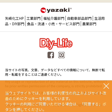
矢崎化工HP
工業部門
福祉介護部門
自動車部品部門
生活用
品・DIY部門
食品・流通・小売・サービス部門
農業部門
当サイトの写真、文章、データなどすべての情報について、無断で転
用・転載をすることはご遠慮ください。
Any usage or reproduction of any material on this website, without t
he prior written permission of the company, is strictly prohibited.
当ウェブサイトでは、お客様の利便性の向上およびサイト改
未經本公司許可、任何人不得擅自使用或複製本網站的圖片、文章或任
何内容。
善のためにクッキーを利用しています。
クッキーの利用にご同意いただける場合は、「同意する」ボ
Copyright © 2015 Yazaki Kako Corporation. All Rights Reserved.
タンを押してください。