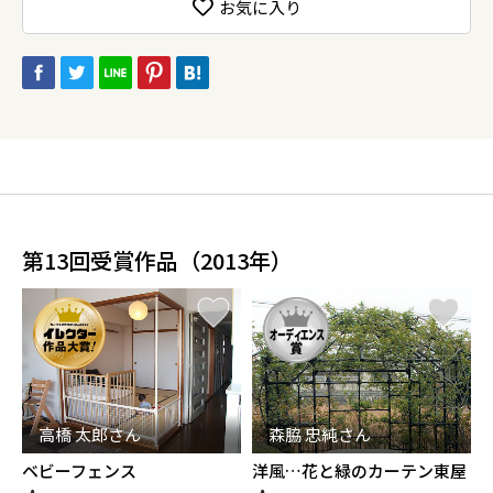
お気に入り
第13回受賞作品（2013年）
高橋 太郎さん
森脇 忠純さん
ベビーフェンス
洋風…花と緑のカーテン東屋