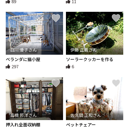
89
11
白川 優子さん
伊藤 正義さん
ベランダに猫小屋
ソーラークッカーを作る
297
6
高橋 邦洋さん
佐久間 正和さん
押入れ全面収納棚
ペットチェアー