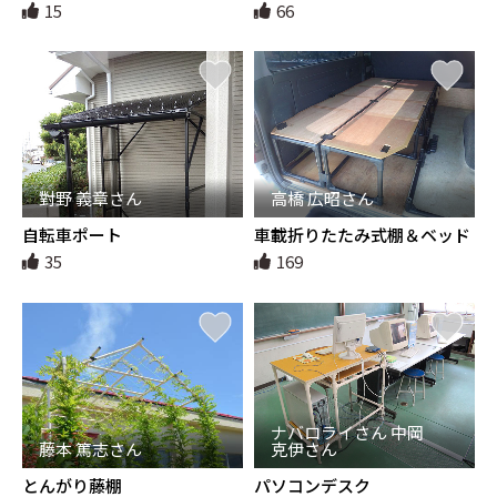
15
66
對野 義章さん
高橋 広昭さん
自転車ポート
車載折りたたみ式棚＆ベッド
35
169
ナバロライさん 中岡
藤本 篤志さん
克伊さん
とんがり藤棚
パソコンデスク