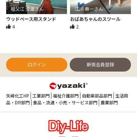
祖父江 澄雄さん
江川 寿一さん
ウッドベース用スタンド
おばあちゃんのスツール
4
2
ログイン
新規会員登録
矢崎化工HP
工業部門
福祉介護部門
自動車部品部門
生活用
品・DIY部門
食品・流通・小売・サービス部門
農業部門