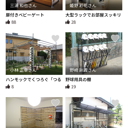
三浦 和也さん
姫野 彩花さん
扉付きベビーゲート
大型ラックでお部屋スッキリ
快適！！
88
28
小林 正幸さん
野崎 剛義さん
ハンモックでくつろぐ「つる
野球用具の棚
バラと藤のプチカフェ」
8
19