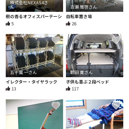
株式会社NEXAS4さ
ん
百瀬 雅啓さん
樹の香るオフィスパーテーシ
自転車置き場
ョン
5
26
五十嵐 一さん
鶴田 寛さん
イレクター・タイヤラック
子供も喜ぶ２段ベッド
13
117