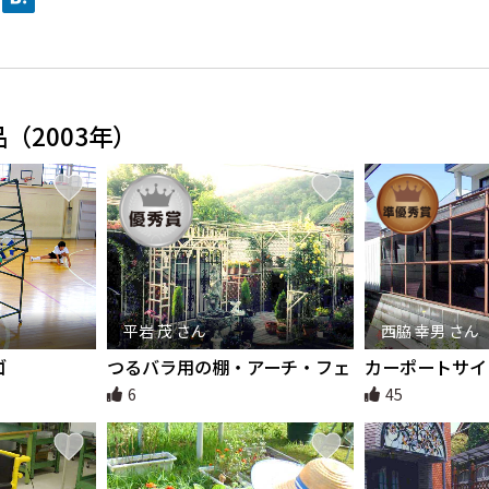
（2003年）
平岩 茂 さん
西脇 幸男 さん
ゴ
つるバラ用の棚・アーチ・フェ
カーポートサイ
ンスとオーナメント用フェンス
6
45
一体化