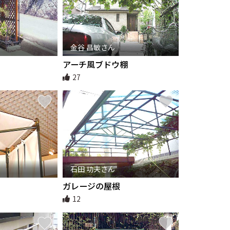
金谷 昌敏さん
アーチ風ブドウ棚
27
石田 功夫さん
ガレージの屋根
12