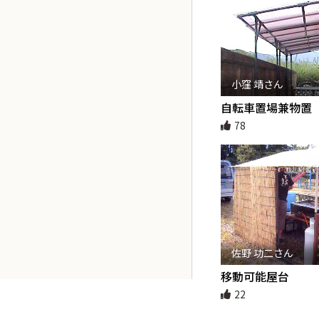
小窪 靖さん
自転車置場兼物置
78
佐野 功二さん
移動可能屋台
22