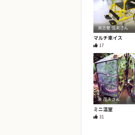
具志堅 信夫さん
マルチ車イス
17
泉 茂夫さん
ミニ温室
31