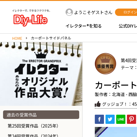
ようこそゲストさん
ログイン
イレクター®を知る
公式DIY
カーポートサイドパネル
HOME
第4回受
テーマ
カーポー
製作者：北海道 - 西脇
グッジョブ！：45
過去の受賞作品
第25回受賞作品（2025年）
第24回受賞作品（2024年）