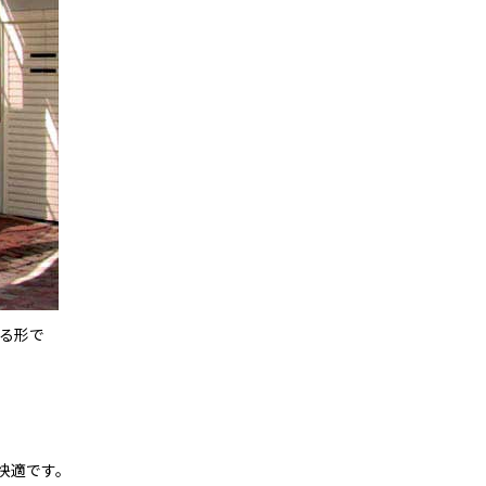
る形で
む
快適です。