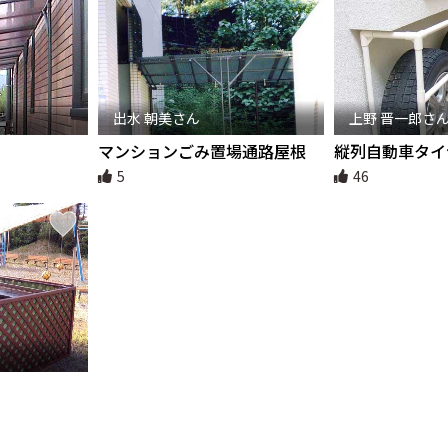
出水 朝美さん
上野 晋一郎さ
マンションごみ置場通路屋根
縦列自動車タイ
5
46