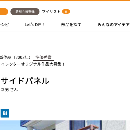
マイリスト
新規会員登録
0
レシピ
Let's DIY！
部品を探す
みんなのアイデア
賞作品（2003年）
準優秀賞
：イレクターオリジナル作品大募集！
トサイドパネル
 幸男 さん