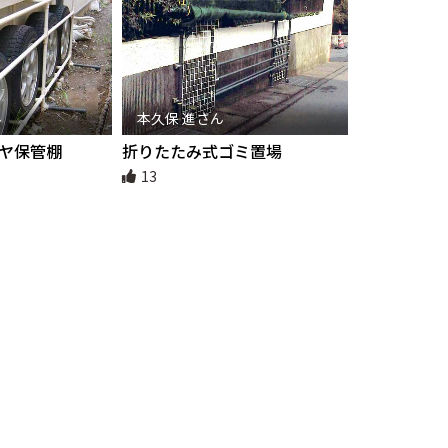
ん
本久保 進さん
ヤ保管棚
折りたたみ式ゴミ置場
13