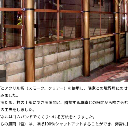
）
プとアクリル板（スモーク、クリアー）を使用し、隣家との境界塀にのせ
てみました。
けるため、柱の上部にできる隙間と、隣接する車庫との隙間から吹き込
めの工夫をしました。
パネルはゴムバンドでくくりつける方法をとりました。
らの風雨（雪）は、ほぼ100％シャットアウトすることができ、非常に