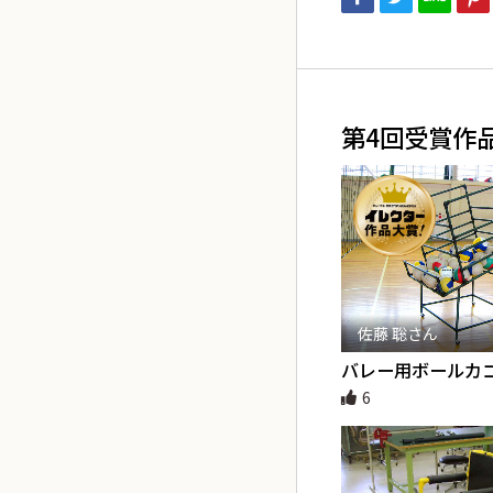
第4回受賞作品
佐藤 聡さん
バレー用ボールカ
6