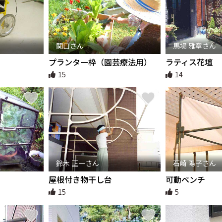
関口さん
馬場 雅章さん
プランター枠（園芸療法用）
ラティス花壇
15
14
鈴木 正一さん
石崎 陽子さん
屋根付き物干し台
可動ベンチ
15
5