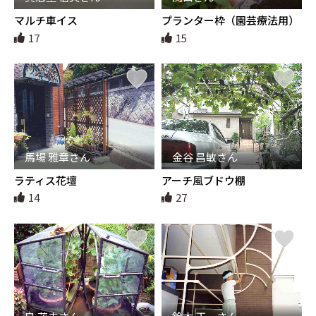
マルチ車イス
プランター枠（園芸療法用）
17
15
馬場 雅章さん
金谷 昌敏さん
ラティス花壇
アーチ風ブドウ棚
14
27