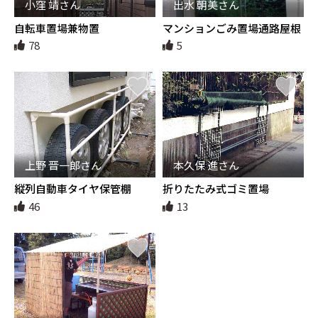
小窪 靖さん
出水 朝美さん
自転車置場兼物置
マンションごみ置場通路屋根
78
5
上野 晋一郎さん
本久保 進さん
縦列自動車タイヤ保管棚
折りたたみ式ゴミ置場
46
13