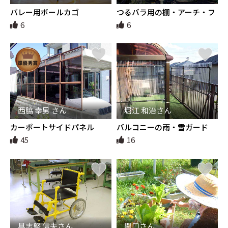
バレー用ボールカゴ
つるバラ用の棚・アーチ・フ
ェンスとオーナメント用フェ
6
6
ンス一体化
西脇 幸男 さん
堀江 和治さん
カーポートサイドパネル
バルコニーの雨・雪ガード
45
16
具志堅 信夫さん
関口さん