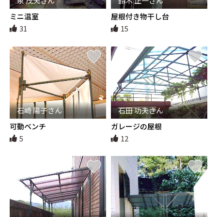
泉 茂夫さん
鈴木 正一さん
ミニ温室
屋根付き物干し台
31
15
石崎 陽子さん
石田 功夫さん
可動ベンチ
ガレージの屋根
5
12