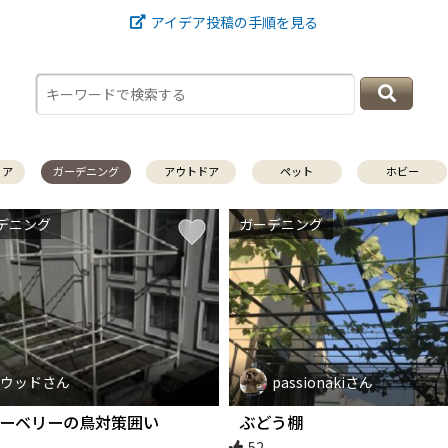
アイデア投稿の手順を見る
リア
ガーデニング
アウトドア
ペット
ホビー
デニング
ガーデニング
ウッドさん
passionakiさん
ーベリーの鳥対策囲い
ぶどう棚
52