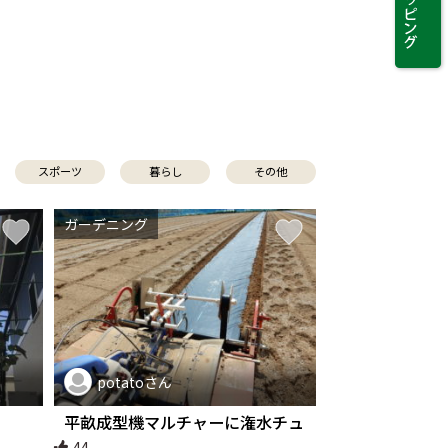
スポーツ
暮らし
その他
ガーデニング
potatoさん
平畝成型機マルチャーに潅水チュ
ーブをダブルで同時敷設
44