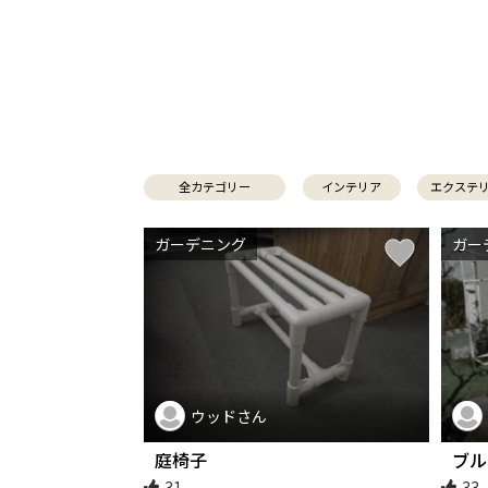
全カテゴリー
インテリア
エクステ
ガーデニング
ガー
ウッドさん
庭椅子
ブル
31
33