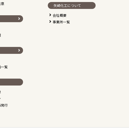
注意
矢崎化工について
会社概要
事業所一覧
報
画一覧
録
ン
再発行