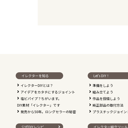
イレクターを知る
Let's DIY！
イレクターDIYとは？
準備をしよう
アイデアをカタチにするジョイント
組み立てよう
塩ビパイプ？ちがいます。
作品を投稿しよう
DIY素材「イレクター」です
純正部品の取付方法
発売から50年。ロングセラーの秘密
プラスチックジョイン
公式DIYレシピ
イレクター組立ツール