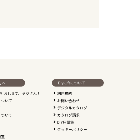
方へ
Diy-Lifeについて
なら おしえて、ヤジさん！
利用規約
について
お問い合わせ
て
デジタルカタログ
について
カタログ請求
DIY用語集
クッキーポリシー
談室