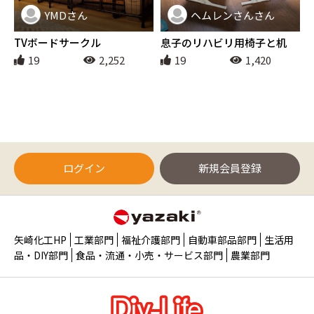
YMDさん
ヘムレンさんさん
インテリア
インテリア
TVボードサークル
息子のリハビリ用椅子と机
19
2,252
19
1,420
ログイン
新規会員登録
矢崎化工HP
工業部門
福祉介護部門
自動車部品部門
生活用
品・DIY部門
食品・流通・小売・サービス部門
農業部門