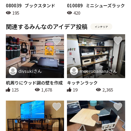
080039
ブックスタンド
010089
ミニシューズラック
195
420
関連するみんなのアイデア投稿
インテリア
diysukiさん
moerobananaさん
インテリア
インテリア
机周りにウッド調の壁を作成
キッチンラック
125
1,678
19
2,365