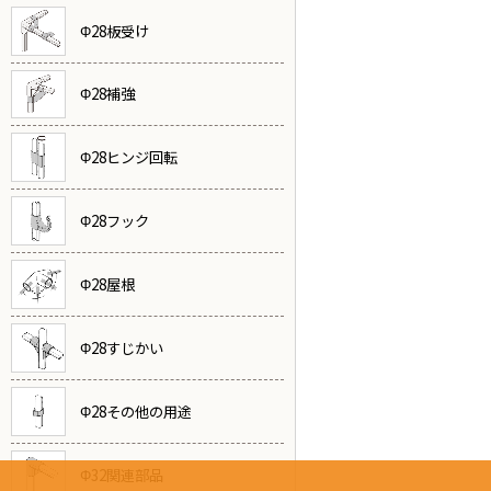
Φ28板受け
Φ28補強
Φ28ヒンジ回転
Φ28フック
Φ28屋根
Φ28すじかい
Φ28その他の用途
Φ32関連部品