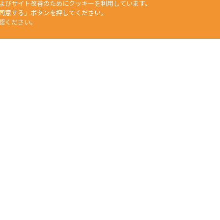
よびサイト改善のためにクッキーを利用しています。
同意する」ボタンを押してください。
認ください。
矢崎化工HP
工業部門
福祉介護部門
自動車部品部門
生活用品・DIY部門
食
文章、データなどすべての情報について、無断で転用・転載をすること
duction of any material on this website, without the prior written 
任何人不得擅自使用或複製本網站的圖片、文章或任何内容。
Yazaki Kako Corporation. All Rights Reserved.