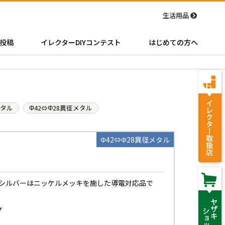
生活用品
投稿
イレクターDIYコンテスト
はじめての方へ
メタル
Φ42⇔Φ28異径メタル
Φ42⇔Φ28異径メタル
。シルバーはニッケルメッキを施した導電対応品で
プ