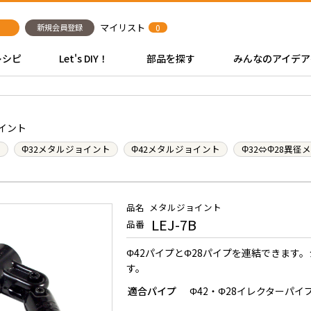
マイリスト
新規会員登録
0
レシピ
Let's DIY！
部品を探す
みんなのアイデア
イント
ト
Φ32メタルジョイント
Φ42メタルジョイント
Φ32⇔Φ28異径
品名
メタルジョイント
LEJ-7B
品番
Φ42パイプとΦ28パイプを連結できます
す。
適合パイプ
Φ42・Φ28イレクターパイ