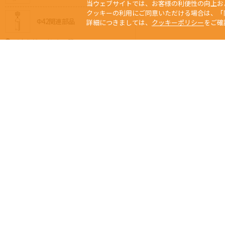
当ウェブサイトでは、お客様の利便性の向上お
クッキーの利用にご同意いただける場合は、「
Φ42関連部品
詳細につきましては、
クッキーポリシー
をご確
メタルジョイント一覧
Φ28メタルジョイント
Φ32メタルジョイント
Φ42メタルジョイント
Φ32⇔Φ28異径メタル
Φ42⇔Φ28異径メタル
当サイトの写真、
Any usage or repro
ジョイントの選び方
未經本公司許可、
Copyright © 2015 