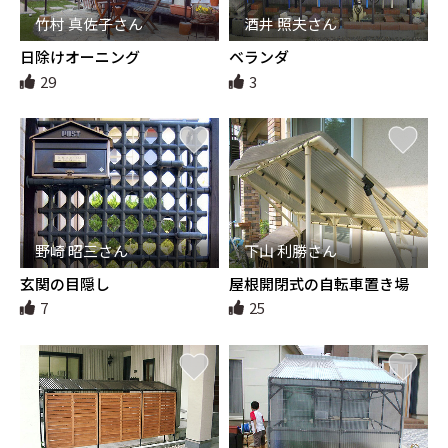
竹村 真佐子さん
酒井 照夫さん
日除けオーニング
ベランダ
29
3
野崎 昭三さん
下山 利勝さん
玄関の目隠し
屋根開閉式の自転車置き場
7
25