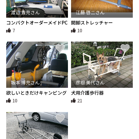
渡辺 貴充さん
江藤 啓二さん
コンパクトオーダーメイドPC
開脚ストレッチャー
デスク
7
10
坂本 博充さん
彦根 美代さん
欲しいときだけキャンピング
犬用介護歩行器
カー変身セット
10
21