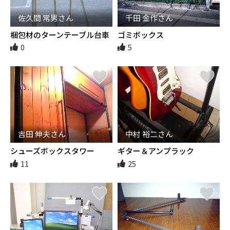
佐久間 常男さん
千田 金作さん
梱包材のターンテーブル台車
ゴミボックス
0
5
吉田 伸夫さん
中村 裕二さん
シューズボックスタワー
ギター＆アンプラック
11
25