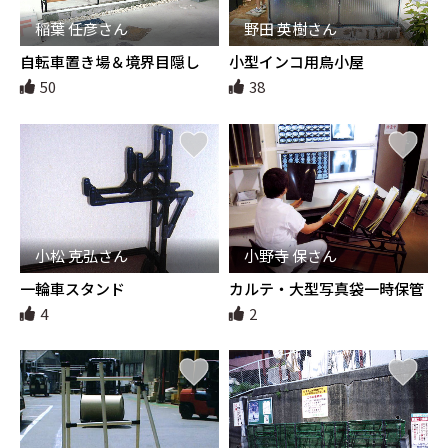
稲葉 任彦さん
野田 英樹さん
自転車置き場＆境界目隠し
小型インコ用鳥小屋
50
38
小松 克弘さん
小野寺 保さん
一輪車スタンド
カルテ・大型写真袋一時保管
カート
4
2