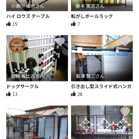
小瀬川 卓也さん
藤本 篤志さん
ハイ ロウズ テーブル
転がしボールラック
15
7
佐藤 義比古さん
菊澤 賢二さん
ドッグサークル
引き出し型スライド式ハンガ
ーつり
13
28