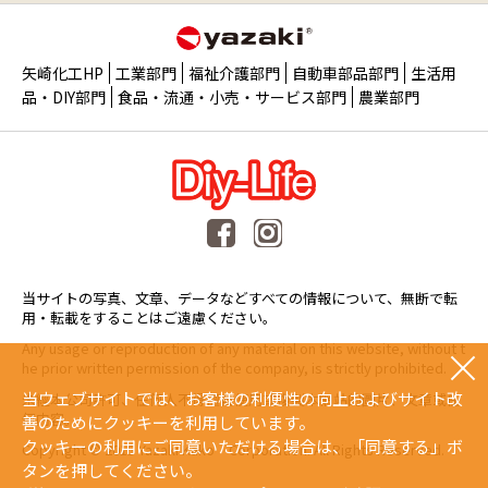
矢崎化工HP
工業部門
福祉介護部門
自動車部品部門
生活用
品・DIY部門
食品・流通・小売・サービス部門
農業部門
当サイトの写真、文章、データなどすべての情報について、無断で転
用・転載をすることはご遠慮ください。
Any usage or reproduction of any material on this website, without t
he prior written permission of the company, is strictly prohibited.
当ウェブサイトでは、お客様の利便性の向上およびサイト改
未經本公司許可、任何人不得擅自使用或複製本網站的圖片、文章或任
何内容。
善のためにクッキーを利用しています。
クッキーの利用にご同意いただける場合は、「同意する」ボ
Copyright © 2015 Yazaki Kako Corporation. All Rights Reserved.
タンを押してください。