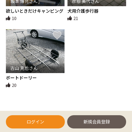
坂本 博充さん
彦根 美代さん
欲しいときだけキャンピング
犬用介護歩行器
カー変身セット
10
21
古山 克也さん
ボートドーリー
20
ログイン
新規会員登録