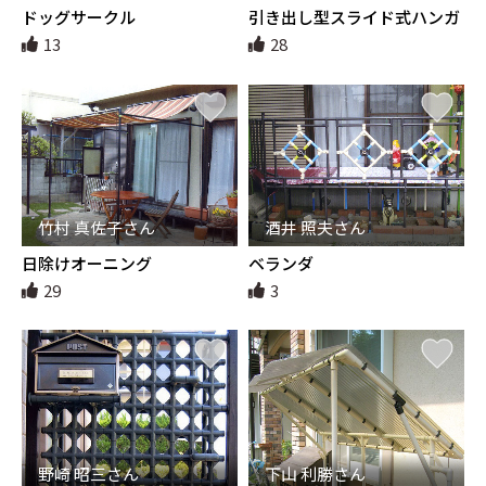
ドッグサークル
引き出し型スライド式ハンガ
ーつり
13
28
竹村 真佐子さん
酒井 照夫さん
日除けオーニング
ベランダ
29
3
野崎 昭三さん
下山 利勝さん