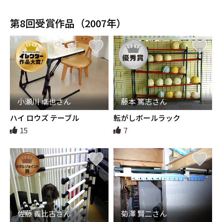
第8回受賞作品（2007年）
小瀬川 卓也さん
藤本 篤志さん
ハイ ロウズ テーブル
転がしボールラック
15
7
佐藤 義比古さん
菊澤 賢二さん