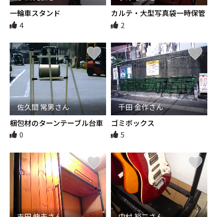
一輪車スタンド
カルテ・大型写真袋一時保管
カート
4
2
佐久間 常男さん
千田 金作さん
梱包材のターンテーブル台車
ゴミボックス
0
5
吉田 伸夫さん
中村 裕二さん