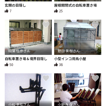
玄関の目隠し
屋根開閉式の自転車置き場
7
25
稲葉 任彦さん
野田 英樹さん
自転車置き場＆境界目隠し
小型インコ用鳥小屋
50
38
小松 克弘さん
小野寺 保さん