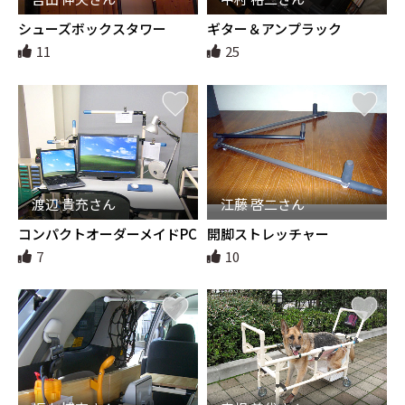
シューズボックスタワー
ギター＆アンプラック
11
25
渡辺 貴充さん
江藤 啓二さん
コンパクトオーダーメイドPC
開脚ストレッチャー
デスク
7
10