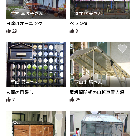
竹村 真佐子さん
酒井 照夫さん
日除けオーニング
ベランダ
29
3
野崎 昭三さん
下山 利勝さん
玄関の目隠し
屋根開閉式の自転車置き場
7
25