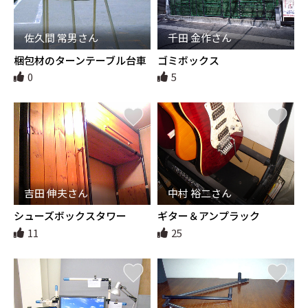
佐久間 常男さん
千田 金作さん
梱包材のターンテーブル台車
ゴミボックス
0
5
吉田 伸夫さん
中村 裕二さん
シューズボックスタワー
ギター＆アンプラック
11
25