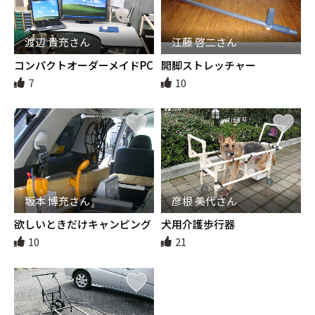
渡辺 貴充さん
江藤 啓二さん
コンパクトオーダーメイドPC
開脚ストレッチャー
デスク
7
10
坂本 博充さん
彦根 美代さん
欲しいときだけキャンピング
犬用介護歩行器
カー変身セット
10
21