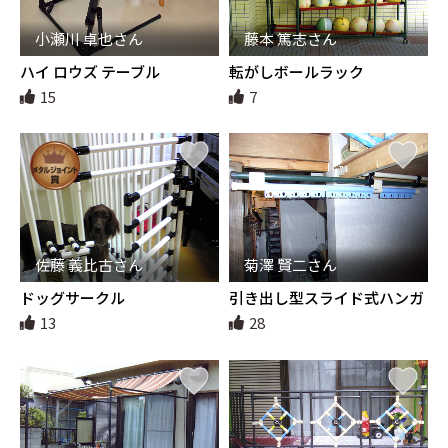
小瀬川 卓也さん
藤本 篤志さん
ハイ ロウズ テーブル
転がしボールラック
15
7
佐藤 義比古さん
菊澤 賢二さん
ドッグサークル
引き出し型スライド式ハンガ
ーつり
13
28