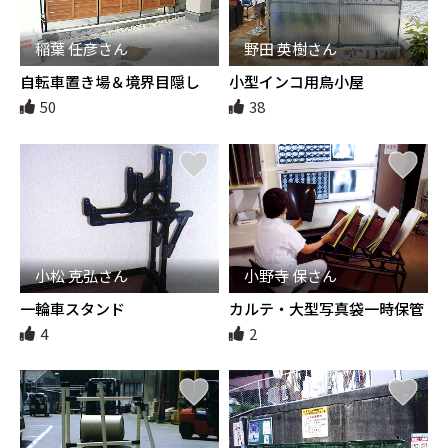
稲葉 任彦さん
野田 英樹さん
自転車置き場＆境界目隠し
小型インコ用鳥小屋
50
38
小松 克弘さん
小野寺 保さん
一輪車スタンド
カルテ・大型写真袋一時保管
カート
4
2