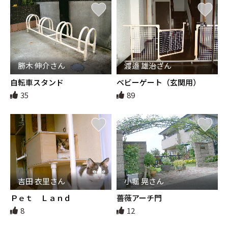
勝木 伸介さん
渡邉 雄治さん
自転車スタンド
ベビーゲート（玄関用）
35
89
吉田 衣里さん
小堀 晃さん
Ｐｅｔ Ｌａｎｄ
薔薇アーチ門
8
12