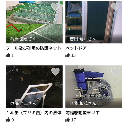
石賀 園恵さん
吉田 健介さん
プール及び砂場の防護ネット
ペットドア
1
15
東海 洋二さん
久我 和茂さん
１斗缶（ブリキ缶）内の液体
前輪駆動型車いす
小分け台
9
17