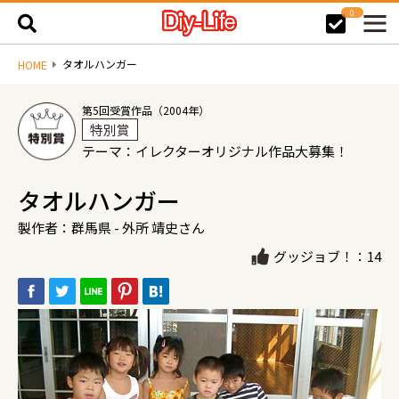
0
タオルハンガー
HOME
第5回受賞作品（2004年）
特別賞
テーマ：イレクターオリジナル作品大募集！
タオルハンガー
製作者：群馬県 - 外所 靖史さん
グッジョブ！：14