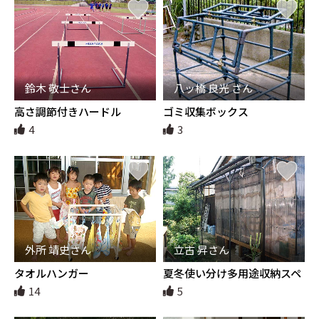
鈴木 敬士さん
八ッ橋 良光 さん
高さ調節付きハードル
ゴミ収集ボックス
4
3
外所 靖史さん
立古 昇さん
タオルハンガー
夏冬使い分け多用途収納スペ
ース
14
5