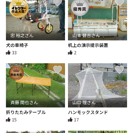
忠 裕之さん
山本 健吉さん
犬の車椅子
机上の演示提示装置
33
2
斉藤 閑也さん
山口 理さん
折りたたみテーブル
ハンモックスタンド
15
17