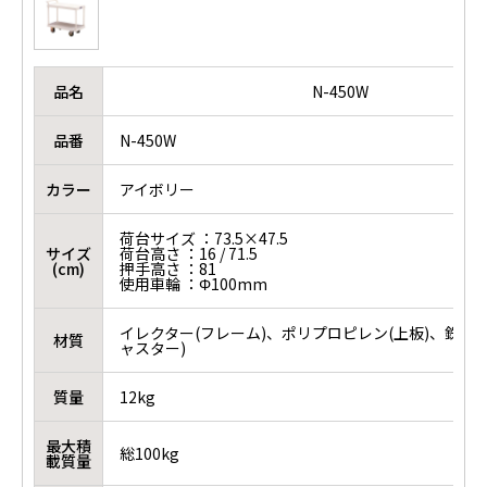
品名
N-450W
品番
N-450W
カラー
アイボリー
荷台サイズ ：73.5×47.5
サイズ
荷台高さ ：16 / 71.5
(cm)
押手高さ ：81
使用車輪 ：Φ100mm
イレクター(フレーム)、ポリプロピレン(上板)、鉄＋
材質
ャスター)
質量
12kg
最大積
総100kg
載質量