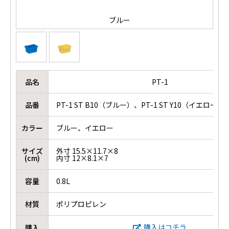
ブルー
品名
PT-1
品番
PT-1 ST B10（ブルー）、PT-1 ST Y10（イエロー）
カラー
ブルー、イエロー
サイズ
外寸 15.5×11.7×8
(cm)
内寸 12×8.1×7
容量
0.8L
材質
ポリプロピレン
購入はコチラ
購入