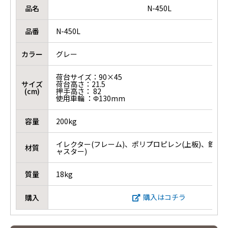
品名
N-450L
品番
N-450L
カラー
グレー
荷台サイズ：90×45
サイズ
荷台高さ：21.5
(cm)
押手高さ： 82
使用車輪 ：Φ130mm
容量
200kg
イレクター(フレーム)、ポリプロピレン(上板)、鉄＋
材質
ャスター)
質量
18kg
購入はコチラ
購入