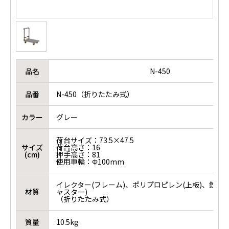
品名
N-450
品番
N-450（折りたたみ式）
カラー
グレー
荷台サイズ：73.5×47.5
サイズ
荷台高さ：16
(cm)
押手高さ：81
使用車輪：Φ100mm
イレクター(フレーム)、ポリプロピレン(上板)、鉄＋
材質
ャスター)
（折りたたみ式）
質量
10.5kg