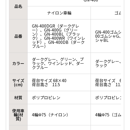
品名
ナイロン車輪
ゴム車
GN-400DGR（ダークグレ
ー）、GN-400G（グリー
GN-400ゴムシャD
ン）、GN-400BL（ブラッ
品番
00ゴムシャG、GN-
ク）、GN-400WR（ワインレ
シャBL
ッド）、GN-400DB（ダーク
ブルー）
ダークグレー、グリーン、ブ
ダークグレー、グ
カラー
ラック、ワインレッド、ダー
ラック
クブルー
サイズ
荷台サイズ 68×40
荷台サイズ 68×4
(cm)
荷台高さ 11.5
荷台高さ 11.5
材質
ポリプロピレン
ポリプロピレン
使用車
輪(材
4輪Φ75（ナイロン）
4輪Φ75（ゴム）
質)