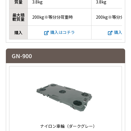
質量
3.8kg
3.8kg
最大積
200kg※等分分荷重時
200kg※等分分荷
載質量
購入はコチラ
購入はコ
購入
GN-900
ナイロン車輪（ダークグレー）