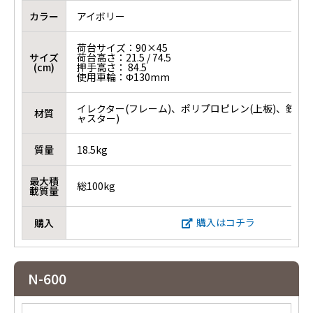
カラー
アイボリー
荷台サイズ：90×45
サイズ
荷台高さ：21.5 / 74.5
(cm)
押手高さ： 84.5
使用車輪：Φ130mm
イレクター(フレーム)、ポリプロピレン(上板)、鉄＋
材質
ャスター)
質量
18.5kg
最大積
総100kg
載質量
購入はコチラ
購入
N-600