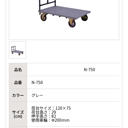
品名
N-750
品番
N-750
カラー
グレー
荷台サイズ：120×75
サイズ
荷台高さ：29
(cm)
押手高さ：82
使用車輪：Φ200mm