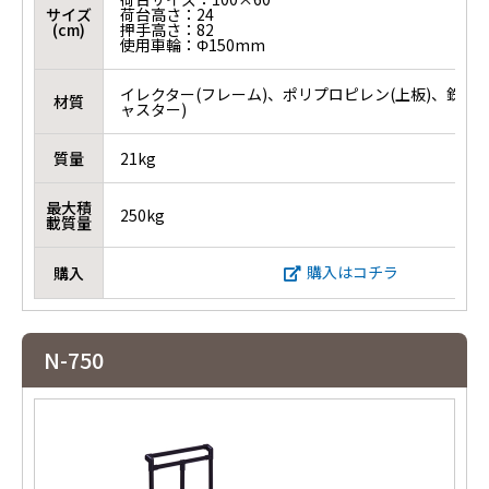
サイズ
荷台高さ：24
(cm)
押手高さ：82
使用車輪：Φ150mm
イレクター(フレーム)、ポリプロピレン(上板)、鉄＋
材質
ャスター)
質量
21kg
最大積
250kg
載質量
購入はコチラ
購入
N-750