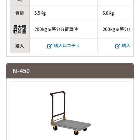
質量
5.5Kg
6.0Kg
最大積
200kg※等分分荷重時
200kg※等分分荷
載質量
購入はコチラ
購入はコ
購入
N-450