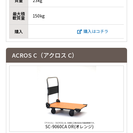
質量
23kg
最大積
150kg
載質量
購入はコチラ
購入
ACROS C（アクロス C）
SC-9060CA OR(オレンジ)