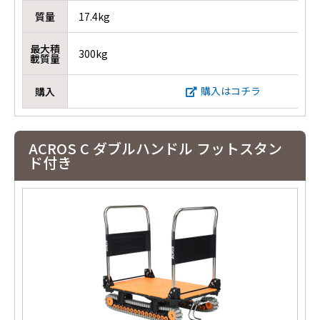
質量
17.4kg
最大積
300kg
載質量
購入はコチラ
購入
ACROS C ダブルハンドル フットスタン
ド付き