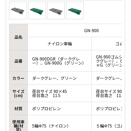
GN-900
品名
ナイロン車輪
ゴム車
GN-900ゴムシャ
GN-900DGR（ダークグレ
品番
クグレー）、GN-9
ー）、GN-900G（グリーン）
ャG（グリーン）
カラー
ダークグレー、グリーン
ダークグレー、グ
サイズ
荷台サイズ 90×45
荷台サイズ 90×45
(cm)
荷台高さ 11.5
荷台高さ 11.5
材質
ポリプロピレン
ポリプロピレン
使用車
輪(材
5輪Φ75（ナイロン）
５輪Φ75（ゴム）
質)