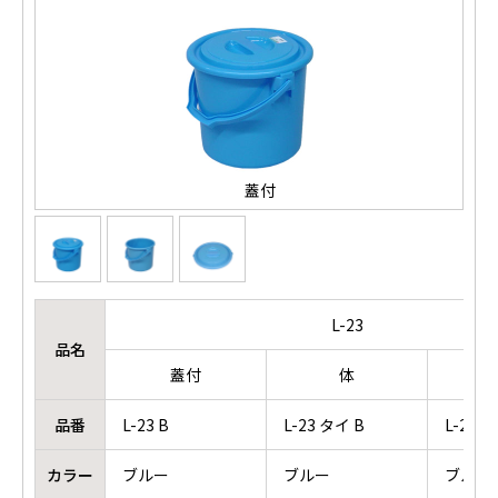
蓋付
L-23
品名
蓋付
体
品番
L-23 B
L-23 タイ B
L-23/3
カラー
ブルー
ブルー
ブルー