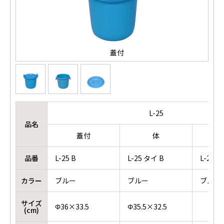
蓋付
L-25
品名
蓋付
体
品番
L-25 B
L-25 タイ B
L-25 
カラー
ブルー
ブルー
ブルー
サイズ
Φ36×33.5
Φ35.5×32.5
(cm)