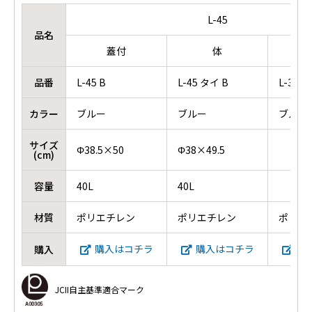
L-45
品名
蓋付
体
品番
L-45 B
L-45 タイ B
L-35/4
カラー
ブルー
ブルー
ブルー
サイズ
Φ38.5×50
Φ38×49.5
(cm)
容量
40L
40L
材質
ポリエチレン
ポリエチレン
ポリエ
購入はコチラ
購入はコチラ
購
購入
JCII自主基準適合マーク