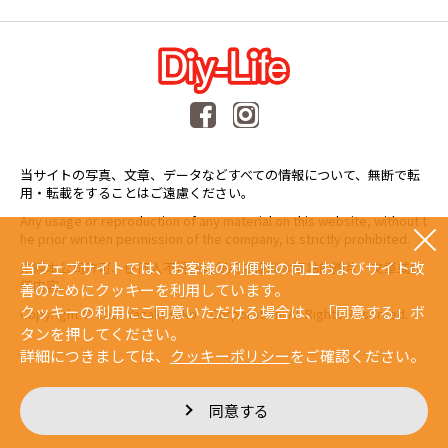
当サイトの写真、文章、データなどすべての情報について、無断で転
用・転載をすることはご遠慮ください。
Any usage or reproduction of any material on this website, without t
he prior written permission of the company, is strictly prohibited.
当ウェブサイトでは、お客様の利便性の向上およびサイト改
未經本公司許可、任何人不得擅自使用或複製本網站的圖片、文章或任
何内容。
善のためにクッキーを利用しています。
クッキーの利用にご同意いただける場合は、「同意する」ボ
Copyright © 2015 Yazaki Kako Corporation. All Rights Reserved.
タンを押してください。
詳細につきましては、
クッキーポリシー
をご確認ください。
同意する