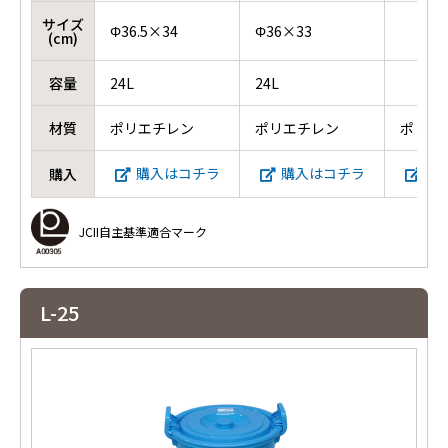
サイズ
Φ36.5×34
Φ36×33
(cm)
容量
24L
24L
材質
ポリエチレン
ポリエチレン
ポリエ
購入はコチラ
購入はコチラ
購
購入
JCII自主基準適合マーク
L-25