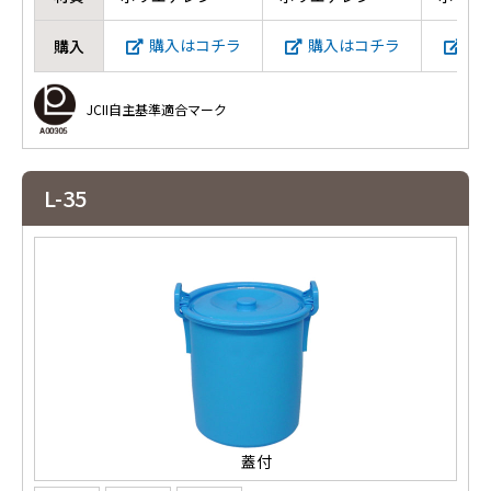
購入はコチラ
購入はコチラ
購
購入
JCII自主基準適合マーク
L-35
蓋付