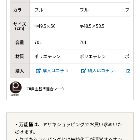
カラー
ブルー
ブルー
ブルー
サイズ
Φ49.5×56
Φ48.5×53.5
(cm)
容量
70L
70L
材質
ポリエチレン
ポリエチレン
ポリエ
購入はコチラ
購入はコチラ
購
購入
JCII自主基準適合マーク
・万能桶は、ヤザキショッピングでお買い求めいた
だけます。
・ヤザキショッピングとは矢崎化工が運営するオン