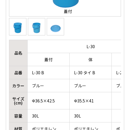
蓋付
L-30
品名
蓋付
体
品番
L-30 B
L-30 タイ B
L-23/3
カラー
ブルー
ブルー
ブルー
サイズ
Φ36.5×42.5
Φ35.5×41
(cm)
容量
30L
30L
材質
ポリエチレン
ポリエチレン
ポリエ