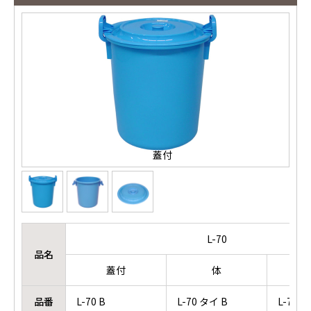
蓋付
L-70
品名
蓋付
体
品番
L-70 B
L-70 タイ B
L-70 