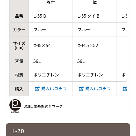
蓋付
体
品番
L-55 B
L-55 タイ B
L-55 
カラー
ブルー
ブルー
ブルー
サイズ
Φ45×54
Φ44.5×52
(cm)
容量
56L
56L
材質
ポリエチレン
ポリエチレン
ポリエ
購入はコチラ
購入はコチラ
購
購入
JCII自主基準適合マーク
L-70