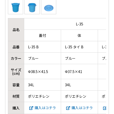
L-35
品名
蓋付
体
品番
L-35 B
L-35 タイ B
L-35/4
カラー
ブルー
ブルー
ブルー
サイズ
Φ38.5×41.5
Φ37.5×41
(cm)
容量
34L
34L
材質
ポリエチレン
ポリエチレン
ポリエ
購入はコチラ
購入はコチラ
購
購入