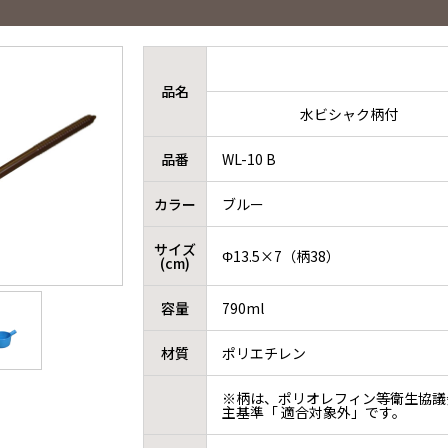
品名
水ビシャク柄付
品番
WL-10 B
カラー
ブルー
サイズ
Φ13.5×7（柄38）
(cm)
容量
790ml
材質
ポリエチレン
※柄は、ポリオレフィン等衛生協議
主基準「 適合対象外」です。