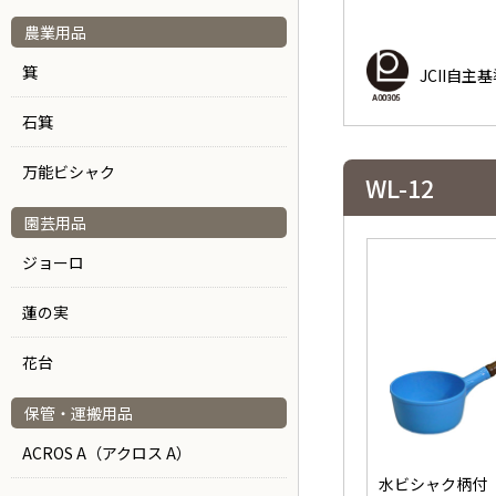
農業用品
箕
JCII自
石箕
万能ビシャク
WL-12
園芸用品
ジョーロ
蓮の実
花台
保管・運搬用品
ACROS A（アクロス A）
水ビシャク柄付