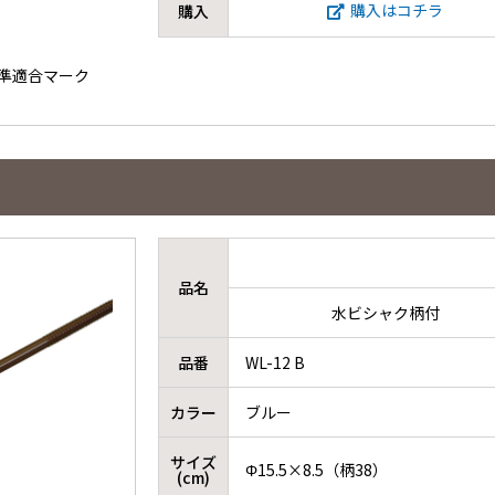
購入はコチラ
購入
主基準適合マーク
品名
水ビシャク柄付
品番
WL-12 B
カラー
ブルー
サイズ
Φ15.5×8.5（柄38）
(cm)