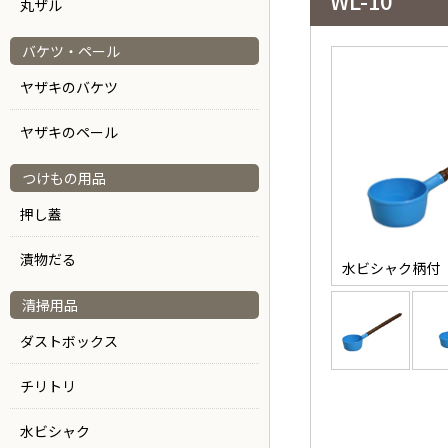
WL-10
丸ザル
バケツ・ペール
ヤザキのバケツ
ヤザキのペール
つけもの用品
押し蓋
漬物だる
水ビシャク柄付
清掃用品
ダストボックス
チリトリ
水ビシャク