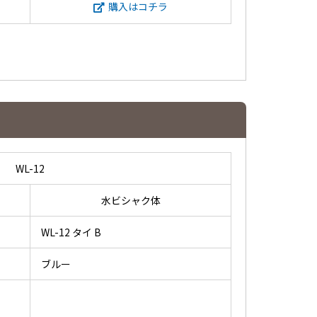
購入はコチラ
WL-12
水ビシャク体
WL-12 タイ B
ブルー