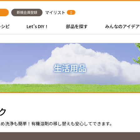
マイリスト
新規会員登録
0
レシピ
Let's DIY！
部品を探す
みんなのアイデア
ク
ため洗浄も簡単！有機溶剤の移し替えも安心してできます。