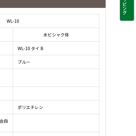
WL-10
水ビシャク体
WL-10 タイ B
ブルー
ポリエチレン
会自