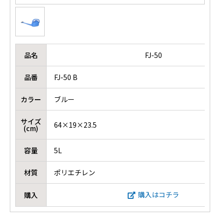
品名
FJ-50
品番
FJ-50 B
カラー
ブルー
サイズ
64×19×23.5
(cm)
容量
5L
材質
ポリエチレン
購入はコチラ
購入