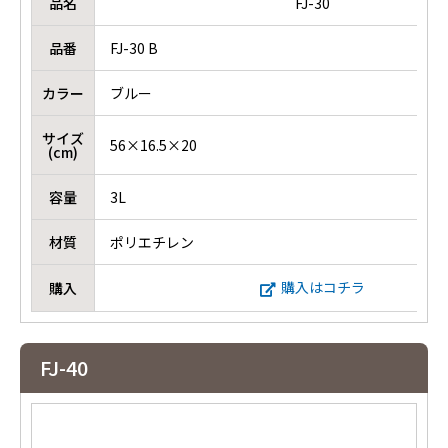
品名
FJ-30
品番
FJ-30 B
カラー
ブルー
サイズ
56×16.5×20
(cm)
容量
3L
材質
ポリエチレン
購入はコチラ
購入
FJ-40