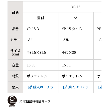
YP-15
品名
蓋付
体
品番
YP-15 B
YP-15 タイ B
YP-15
カラー
ブルー
ブルー
ブルー
サイズ
Φ32.5×32.5
Φ32×30
(cm)
容量
15.5L
15.5L
材質
ポリエチレン
ポリエチレン
ポリエ
購入はコチラ
購入はコチラ
購
購入
JCII自主基準適合マーク