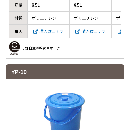
容量
8.5L
8.5L
材質
ポリエチレン
ポリエチレン
ポリエ
購入はコチラ
購入はコチラ
購
購入
JCII自主基準適合マーク
YP-10