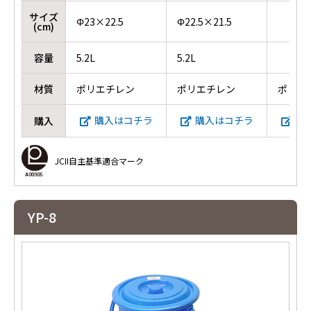
サイズ
Φ23×22.5
Φ22.5×21.5
(cm)
容量
5.2L
5.2L
材質
ポリエチレン
ポリエチレン
ポリエ
購入はコチラ
購入はコチラ
購
購入
JCII自主基準適合マーク
YP-8