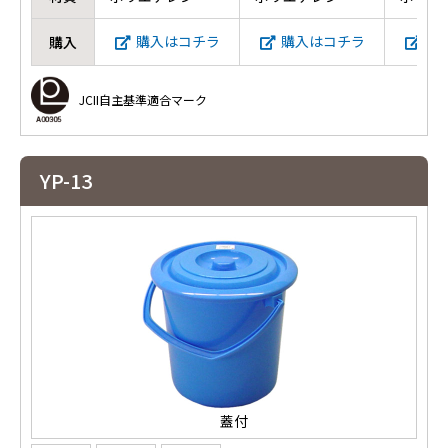
購入はコチラ
購入はコチラ
購
購入
JCII自主基準適合マーク
YP-13
蓋付