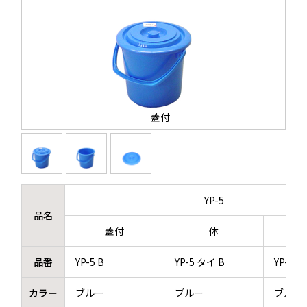
蓋付
YP-5
品名
蓋付
体
品番
YP-5 B
YP-5 タイ B
YP-5 
カラー
ブルー
ブルー
ブルー