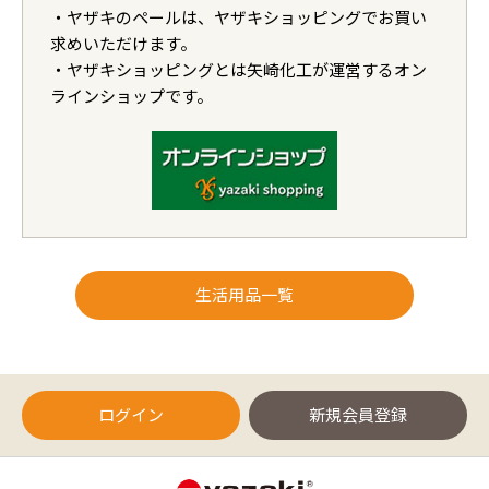
・ヤザキのペールは、ヤザキショッピングでお買い
求めいただけます。
・ヤザキショッピングとは矢崎化工が運営するオン
ラインショップです。
生活用品一覧
ログイン
新規会員登録