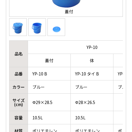
蓋付
YP-10
品名
蓋付
体
品番
YP-10 B
YP-10 タイ B
YP-10
カラー
ブルー
ブルー
ブルー
サイズ
Φ29×28.5
Φ28×26.5
(cm)
容量
10.5L
10.5L
材質
ポリエチレン
ポリエチレン
ポリエ